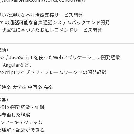
づいた適切な不妊治療支援サービス開発
超えての通話可能な音声通話システムバックエンド開発
ーザ属性に基づいたお酒レコメンドサービス開発
必須）
CSS3 / JavaScript を使ったWebアプリケーション開発経験
、Angularなど、
aScriptライブラリ・フレームワークでの開発経験
院卒 大学卒 専門卒 高卒
歓迎）
ド側の開発経験・知識
ら参画した経験
ーンアーキテクチャな
を理解・記述ができる