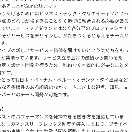
あることがSunの魅力です。
作りあげるためにはビジネス・テック・クリエイティブといっ
視点のどれもが強すぎることなく適切に融合される必要がある
えています。トップダウンではなく各分野のプロフェッショナ
こそがサービスをデザインし、かたちづくると考えるチームが
ます。
タイプの新しいサービス・価値を届けたいという気持ちをもっ
トが集まっています。サービス立ち上げの最初から関わるた
選定・設計・開発を行うため、制約なく本質的に必要なことを
境です。
をとっても日本・ベトナム・ペルー・オランダ・タイ出身など
らなる多様性のある組織のなかで、さまざまな視点、知見、文
ンバーとのチーム開発が可能です。
方】
ベストのパフォーマンスを発揮できる働き方を推奨していま
ムなしのマンスリーフレックス制度を導入しており、プライベ
家庭の事情に合わせて勤務時間を調整したりリモートワークを