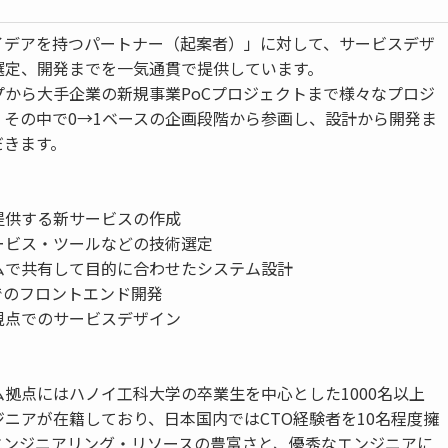
イデアを持つパートナー（起案者）」に対して、サービスデザ
選定、開発までを一気通貫で提供しています。
プから大手企業の新規事業PoCプロジェクトまで様々なプロジ
、その中で0→1ベースの企画段階から参画し、設計から開発ま
だきます。
提供する新サービスの作成
ービス・ツールなどの技術選定
ムで共有して目的に合わせたシステム設計
でのフロントエンド開発
視点でのサービスデザイン
】
拠点にはハノイ工科大学の卒業生を中心とした1000名以上
ニアが在籍しており、日本国内ではCTO経験者を10名程度擁
エンジニアリング・リソースの豊富さと、優秀なエンジニアに