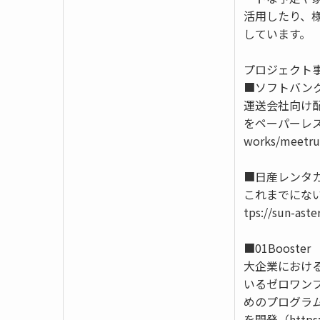
活用したり、
しています。
プロジェクト
■ソフトバン
運送会社向け配
をペーパーレス化し
works/meetr
■日産レンタ
これまでにな
tps://sun-ast
■01Booster
大企業におけ
いるゼロワン
めのプログラム
を開発（https://