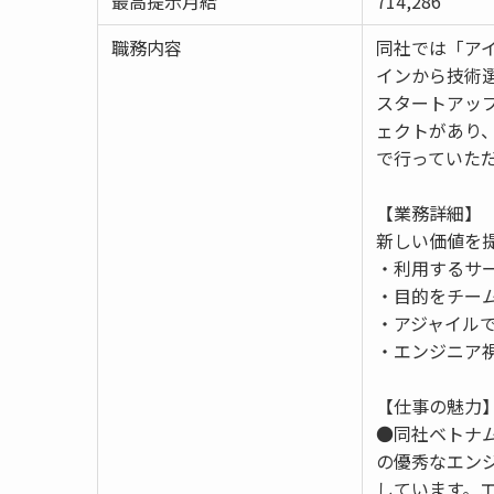
最高提示月給
714,286
職務内容
同社では「ア
インから技術
スタートアッ
ェクトがあり
で行っていた
【業務詳細】
新しい価値を
・利用するサ
・目的をチー
・アジャイル
・エンジニア
【仕事の魅力
●同社ベトナム
の優秀なエンジ
しています。