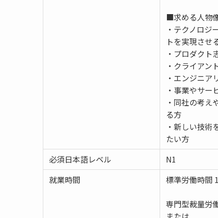
■求める人物
・テクノロジ
トを実現させ
・プロダクト
・クライアン
・エンジニア
・事業やサー
・同社の考え
る方
・新しい技術
たい方
必須日本語レベル
N1
就業時間
標準労働時間 1
専門型裁量労
または