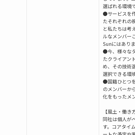
選ばれる環境で
●サービスを
たそれぞれの
と私たちは考
ルなメンバー
Sunにはあり
●今、様々な
たクライアン
め、その技術
選択できる環
●国籍ひとつ
のメンバーか
化をもったメ
【風土・働き
同社は個人が
す。コアタイ
ートな予定や