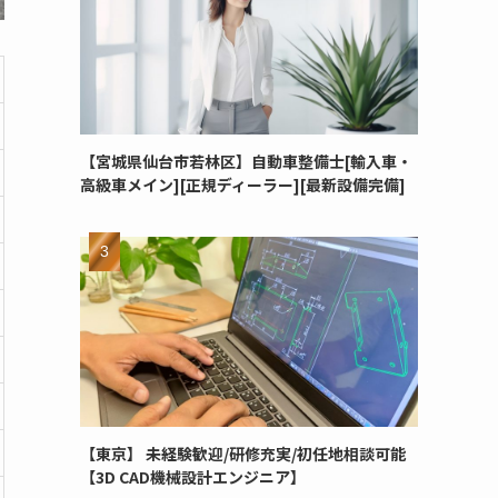
【宮城県仙台市若林区】自動車整備士[輸入車・
高級車メイン][正規ディーラー][最新設備完備]
【東京】 未経験歓迎/研修充実/初任地相談可能
【3D CAD機械設計エンジニア】