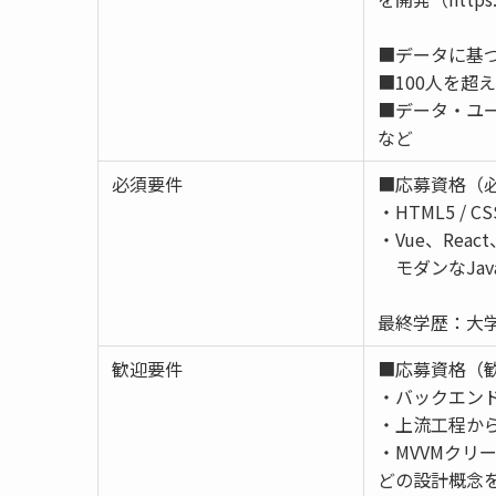
■データに基
■100人を
■データ・ユ
など
必須要件
■応募資格（
・HTML5 / 
・Vue、React
モダンなJav
最終学歴：大学
歓迎要件
■応募資格（
・バックエン
・上流工程か
・MVVMクリ
どの設計概念