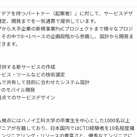
イデアを持つパートナー（起案者）」に対して、サービスデザ
選定、開発までを一気通貫で提供しています。
プから大手企業の新規事業PoCプロジェクトまで様々なプロジ
、その中で0→1ベースの企画段階から参画し、設計から開発ま
だきます。
提供する新サービスの作成
ービス・ツールなどの技術選定
ムで共有して目的に合わせたシステム設計
でのモバイル開発
視点でのサービスデザイン
】
拠点にはハノイ工科大学の卒業生を中心とした1000名以上
ニアが在籍しており、日本国内ではCTO経験者を10名程度擁
エンジニアリング・リソースの豊富さと、優秀なエンジニアに