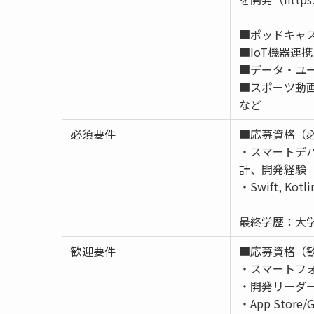
■ポッドキャスト
■IoT機器連携ア
■データ・ユー
■スポーツ動画
など
必須要件
■応募資格（
・スマートデ
計、開発経験
・Swift, Kot
最終学歴：大学
歓迎要件
■応募資格（
・スマートフォン
・開発リーダ
・App Store