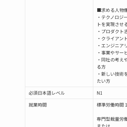
■求める人物
・テクノロジ
トを実現させ
・プロダクト
・クライアン
・エンジニア
・事業やサー
・同社の考え
る方
・新しい技術
たい方
必須日本語レベル
N1
就業時間
標準労働時間 1
専門型裁量労
または