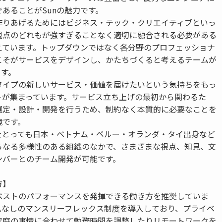
あることがSunの魅力です。
作りあげるためにはビジネス・テック・クリエイティブといっ
視点のどれもが強すぎることなく適切に融合される必要がある
えています。トップダウンではなく各分野のプロフェッショナ
こそがサービスをデザインし、かたちづくると考えるチームが
ます。
タイプの新しいサービス・価値を届けたいという気持ちをもっ
トが集まっています。サービス立ち上げの最初から関わるた
選定・設計・開発を行うため、制約なく本質的に必要なことを
境です。
をとっても日本・ベトナム・ペルー・オランダ・タイ出身など
らなる多様性のある組織のなかで、さまざまな視点、知見、文
ンバーとのチーム開発が可能です。
方】
ベストのパフォーマンスを発揮できる働き方を推奨していま
ムなしのマンスリーフレックス制度を導入しており、プライベ
家庭の事情に合わせて勤務時間を調整したりリモートワークを