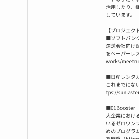
活用したり、
しています。
【プロジェク
■ソフトバン
運送会社向け配
をペーパーレス化し
works/meetr
■日産レンタ
これまでにな
tps://sun-ast
■01Booster
大企業におけ
いるゼロワン
めのプログラム
を開発（https://