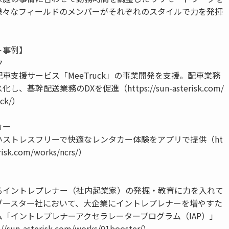
様々なフィールドのメンバーがそれぞれのスタイルで力を発揮
ト事例】
ク
車支援サービス「MeeTruck」の事業開発を支援。配車業務
、基幹配送業務のDXを促進（https://sun-asterisk.com/
uck/）
カー
いストレスフリーで快適なレンタカー体験をアプリで提供（ht
erisk.com/works/ncrs/）
るイントレプレナー（社内起業家）の発掘・教育に力を入れて
ブースター社において、大企業にイントレプレナーを増やすた
「イントレプレナーアクセラレータープログラム（IAP）」
sun-asterisk.com/works/01booster/）