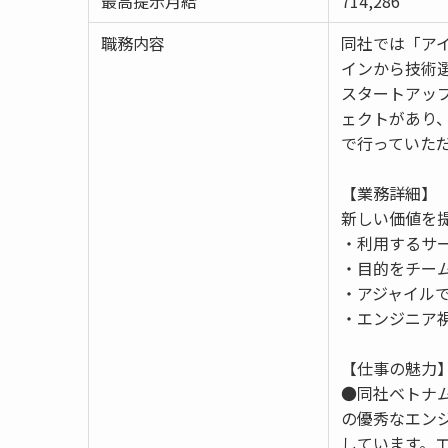
最高提示月給
714,286
職務内容
同社では「ア
インから技術
スタートアッ
ェクトがあり
で行っていた
【業務詳細】
新しい価値を
・利用するサ
・目的をチー
・アジャイル
・エンジニア
【仕事の魅力
●同社ベトナム
の優秀なエンジ
しています。