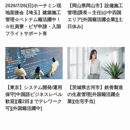
2026/7/26(日)ホーチミン現
【岡山県岡山市】設備施工
地面接会【埼玉】建築施工
管理(課長～主任)@中四国
管理☆ベトナム籍活躍中！
エリア[外国籍活躍企業][土
☆社員寮・ビザ申請・入国
日休み]
フライトサポート有
【東京】システム開発/運用
【茨城県古河市】鉄骨製造
保守[中国語ビジネスレベル
の生産管理[外国籍活躍企
歓迎][週2回までテレワーク
業][住宅手当]
可][外国籍活躍中]