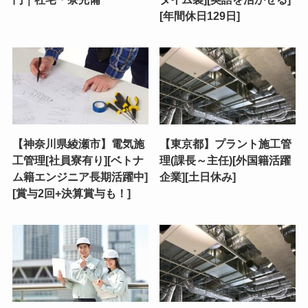
[年間休日129日]
【神奈川県綾瀬市】電気施
【東京都】プラント施工管
工管理[社員寮有り][ベトナ
理(課長～主任)[外国籍活躍
ム籍エンジニア長期活躍中]
企業][土日休み]
[賞与2回+決算賞与も！]