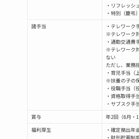
・リフレッシ
・特別（慶弔
諸手当
・テレワーク
※テレワーク
・通勤交通費手
※テレワーク
ない
ただし、業務
・育児手当（上
※扶養の子の
・役職手当（
・資格取得手
・サブスク手
賞与
年2回（6月・
福利厚生
・確定拠出年
・財形貯蓄制