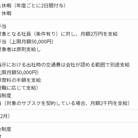
ュ休暇（年度ごとに2日間付与）
）休暇
手当
対象となる社員（条件有り）に対し、月額2万円を支給
当（上限月額50,000円）
対象者は原則支給し
指示における出社時の交通費は会社が認める範囲で別途支給
限月額50,000円）
保育料の半額を支給
役職に応じて支給）
当制度
当（対象のサブスクを契約している場合、月額2千円を支給）
12月）
金制度
度