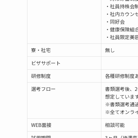
・社員持株会
・社内カウン
・同好会
・健康保険組
・社員限定美
寮・社宅
無し
ビザサポート
研修制度
各種研修制度
選考フロー
書類選考後、2
想定していま
※書類選考通
※全てオンラ
WEB面接
相談可能
試用期間
3ヶ月（待遇