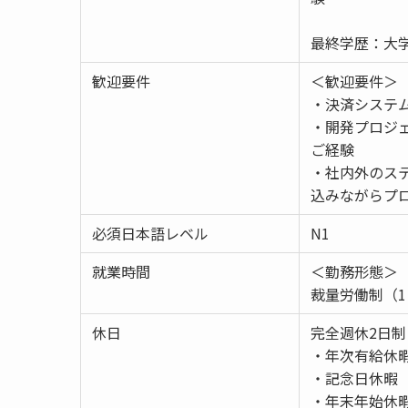
最終学歴：大学
歓迎要件
＜歓迎要件＞
・決済システ
・開発プロジ
ご経験
・社内外のス
込みながらプ
必須日本語レベル
N1
就業時間
＜勤務形態＞
裁量労働制（1
休日
完全週休2日
・年次有給休暇
・記念日休暇
・年末年始休暇（