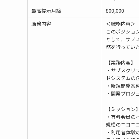
最高提示月給
800,000
職務内容
＜職務内容＞
このポジショ
として、サブ
務を行ってい
【業務内容】
・サブスクリ
ドシステムの
・新規開発案
・開発プロジ
【ミッション
・有料会員のべ
規模のニコニ
・利用者体験