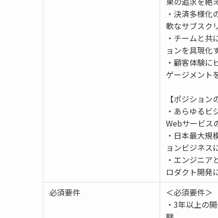
果の追求を絶
・決済多様化
軟なサブスク
・チームと共
ョンを具現化
・顧客体験に
ゲージメント
【ポジション
・あらゆるビ
Webサービ
・日本最大規
ョンビジネス
・エンジニア
ロダクト開発
必須要件
＜必須要件＞
・3年以上の
験