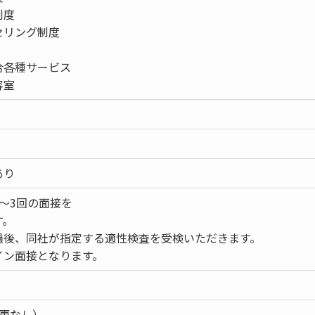
制度
セリング制度
合各種サービス
容室
あり
～3回の面接を
す。
過後、同社が指定する適性検査を受検いただきます。
イン面接となります。
変更なし）