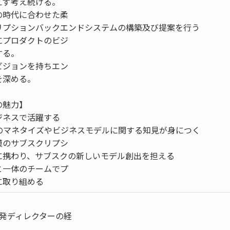
えず考え続ける。
の時代に合わせた柔
リプションバックエンドシステムの構築及び提案を行う
にプロダクトのビジ
する。
ビジョンを持ちエン
を深める。
の魅力】
ジネスで活躍する
スのマネタイズやビジネスモデルに関する知見が身につく
模のサブスクリプシ
に携わり、サブスクの新しいモデル創出を担える
と一体のチームでプ
に取り組める
開発ディレクターの経