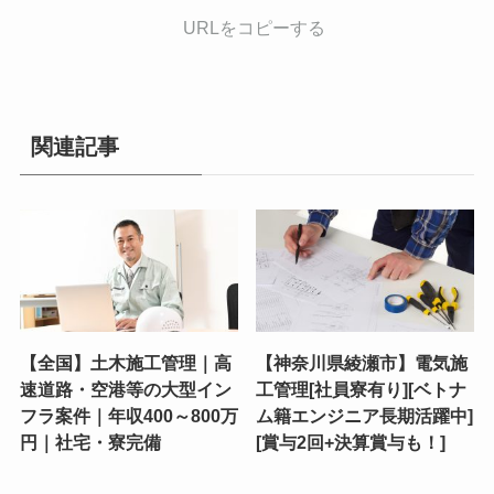
URLをコピーする
関連記事
【全国】土木施工管理｜高
【神奈川県綾瀬市】電気施
速道路・空港等の大型イン
工管理[社員寮有り][ベトナ
フラ案件｜年収400～800万
ム籍エンジニア長期活躍中]
円｜社宅・寮完備
[賞与2回+決算賞与も！]