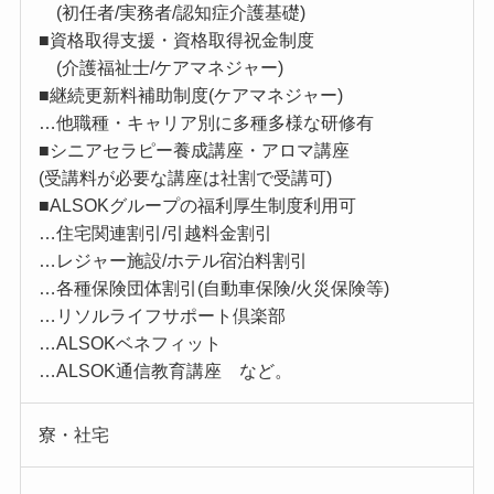
(初任者/実務者/認知症介護基礎)
■資格取得支援・資格取得祝金制度
(介護福祉士/ケアマネジャー)
■継続更新料補助制度(ケアマネジャー)
…他職種・キャリア別に多種多様な研修有
■シニアセラピー養成講座・アロマ講座
(受講料が必要な講座は社割で受講可)
■ALSOKグループの福利厚生制度利用可
…住宅関連割引/引越料金割引
…レジャー施設/ホテル宿泊料割引
…各種保険団体割引(自動車保険/火災保険等)
…リソルライフサポート倶楽部
…ALSOKベネフィット
…ALSOK通信教育講座 など。
寮・社宅