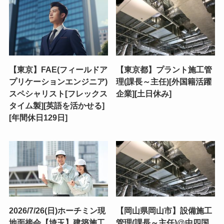
【東京】FAE(フィールドア
【東京都】プラント施工管
プリケーションエンジニア)
理(課長～主任)[外国籍活躍
スペシャリスト[フレックス
企業][土日休み]
タイム製][英語を活かせる]
[年間休日129日]
2026/7/26(日)ホーチミン現
【岡山県岡山市】設備施工
地面接会【埼玉】建築施工
管理(課長～主任)@中四国