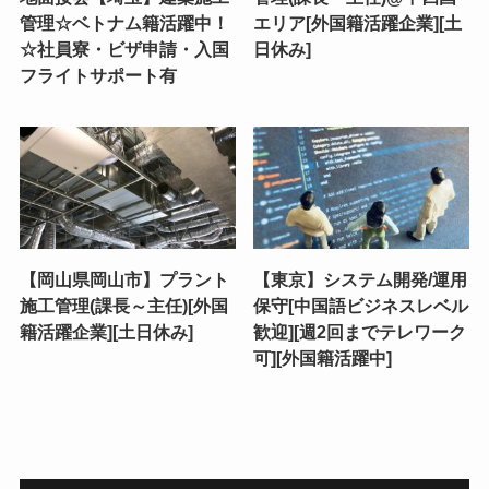
管理☆ベトナム籍活躍中！
エリア[外国籍活躍企業][土
☆社員寮・ビザ申請・入国
日休み]
フライトサポート有
【岡山県岡山市】プラント
【東京】システム開発/運用
施工管理(課長～主任)[外国
保守[中国語ビジネスレベル
籍活躍企業][土日休み]
歓迎][週2回までテレワーク
可][外国籍活躍中]