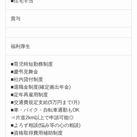
■住宅手当
賞与
福利厚生
■育児時短勤務制度
■慶弔見舞金
■社内貸付制度
■退職金制度(確定拠出年金)
■定年再雇用制度
■交通費規定支給(5万円まで/月)
■車・バイク・自転車通勤もOK
⇒片道2km以上で申請可能◎
■よろず相談(悩み等の心の相談)
■資格取得費用補助制度