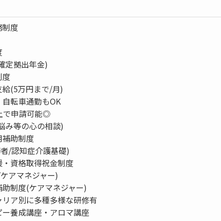
務制度
度
確定拠出年金)
制度
給(5万円まで/月)
・自転車通勤もOK
上で申請可能◎
悩み等の心の相談)
用補助制度
者/認知症介護基礎)
援・資格取得祝金制度
ケアマネジャー)
助制度(ケアマネジャー)
ャリア別に多種多様な研修有
ピー養成講座・アロマ講座