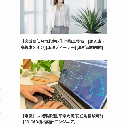
【宮城県仙台市若林区】自動車整備士[輸入車・
高級車メイン][正規ディーラー][最新設備完備]
【東京】 未経験歓迎/研修充実/初任地相談可能
【3D CAD機械設計エンジニア】