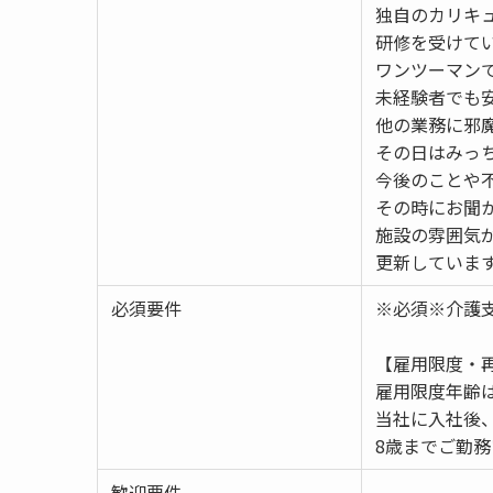
独自のカリキ
研修を受けて
ワンツーマン
未経験者でも
他の業務に邪
その日はみっ
今後のことや
その時にお聞
施設の雰囲気
更新していま
必須要件
※必須※介護
【雇用限度・
雇用限度年齢は
当社に入社後
8歳までご勤
歓迎要件