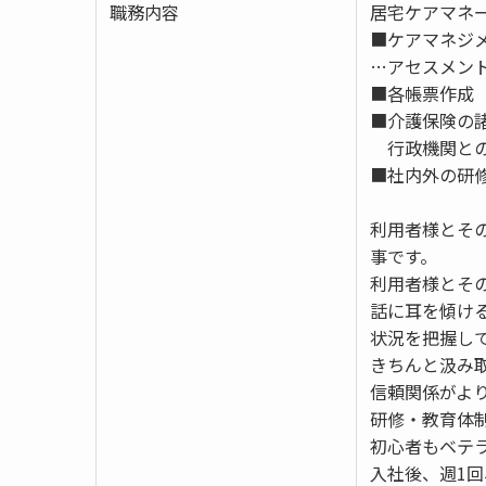
職務内容
居宅ケアマネ
■ケアマネジ
…アセスメン
■各帳票作成
■介護保険の
行政機関との
■社内外の研
利用者様とそ
事です。
利用者様とそ
話に耳を傾け
状況を把握し
きちんと汲み
信頼関係がよ
研修・教育体
初心者もベテ
入社後、週1回