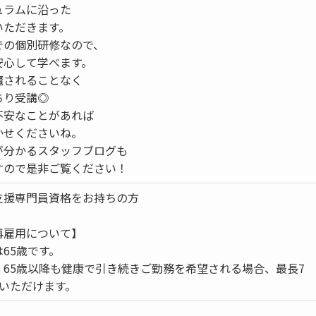
ュラムに沿った
いただきます。
での個別研修なので、
安心して学べます。
魔されることなく
ちり受講◎
不安なことがあれば
かせくださいね。
が分かるスタッフブログも
すので是非ご覧ください！
支援専門員資格をお持ちの方
再雇用について】
65歳です。
、65歳以降も健康で引き続きご勤務を希望される場合、最長7
務いただけます。