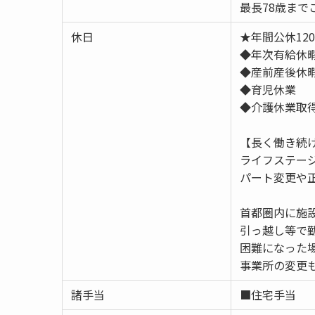
最長78歳まで
休日
★年間公休12
◆年次有給休
◆産前産後休
◆育児休業
◆介護休業取
【長く働き続
ライフステー
パート変更や
首都圏内に施
引っ越し等で
困難になった
事業所の変更
諸手当
■住宅手当