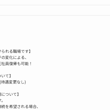
けられる職場です】
ジの変化による、
正社員復帰も可能！
ついて】
(待遇変更なし)
用について】
す。
継続を希望される場合、