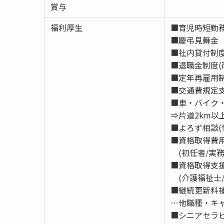
賞与
福利厚生
■育児時短勤
■慶弔見舞金
■社内貸付制
■退職金制度(
■定年再雇用
■交通費規定支
■車・バイク
⇒片道2km以
■よろず相談(
■資格取得費
(初任者/実務
■資格取得支
(介護福祉士/
■継続更新料補
…他職種・キ
■シニアセラ