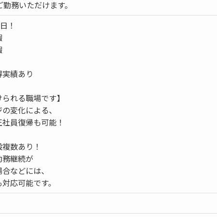
ご勤務いただけます。
0日！
暇
暇
得実績あり
けられる職場です】
ジの変化による、
正社員復帰も可能！
設複数あり！
勤務継続が
場合などには、
も対応可能です。