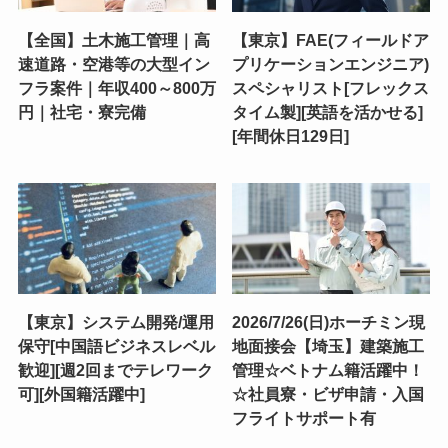
【全国】土木施工管理｜高
【東京】FAE(フィールドア
速道路・空港等の大型イン
プリケーションエンジニア)
フラ案件｜年収400～800万
スペシャリスト[フレックス
円｜社宅・寮完備
タイム製][英語を活かせる]
[年間休日129日]
【東京】システム開発/運用
2026/7/26(日)ホーチミン現
保守[中国語ビジネスレベル
地面接会【埼玉】建築施工
歓迎][週2回までテレワーク
管理☆ベトナム籍活躍中！
可][外国籍活躍中]
☆社員寮・ビザ申請・入国
フライトサポート有