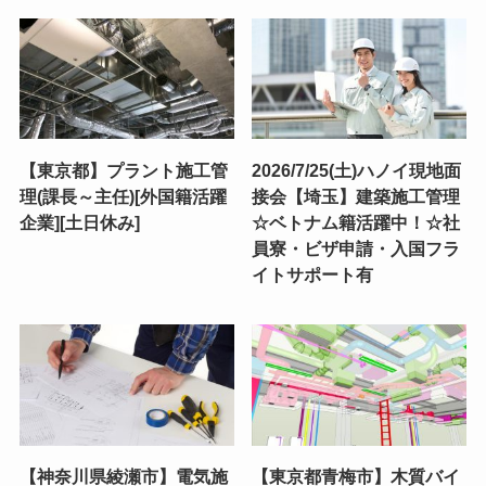
【東京都】プラント施工管
2026/7/25(土)ハノイ現地面
理(課長～主任)[外国籍活躍
接会【埼玉】建築施工管理
企業][土日休み]
☆ベトナム籍活躍中！☆社
員寮・ビザ申請・入国フラ
イトサポート有
【神奈川県綾瀬市】電気施
【東京都青梅市】木質バイ