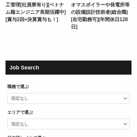
工管理[社員寮有り][ベトナ
オマスボイラーや発電所等
ム籍エンジニア長期活躍中]
の設備設計技術者(総合職)
[賞与2回+決算賞与も！]
[在宅勤務可][年間休日128
日]
Job Search
職種で選ぶ
エリアで選ぶ