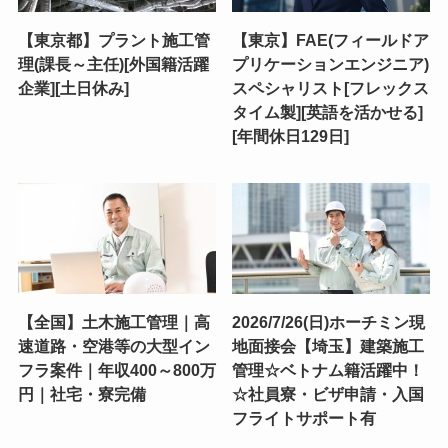
【東京都】プラント施工管
【東京】FAE(フィールドア
理(課長～主任)[外国籍活躍
プリケーションエンジニア)
企業][土日休み]
スペシャリスト[フレックス
タイム製][英語を活かせる]
[年間休日129日]
【全国】土木施工管理｜高
2026/7/26(日)ホーチミン現
速道路・空港等の大型イン
地面接会【埼玉】建築施工
フラ案件｜年収400～800万
管理☆ベトナム籍活躍中！
円｜社宅・寮完備
☆社員寮・ビザ申請・入国
フライトサポート有