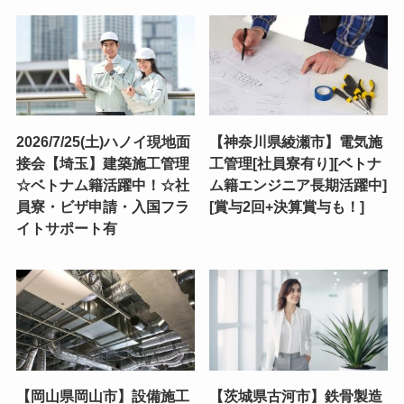
2026/7/25(土)ハノイ現地面
【神奈川県綾瀬市】電気施
接会【埼玉】建築施工管理
工管理[社員寮有り][ベトナ
☆ベトナム籍活躍中！☆社
ム籍エンジニア長期活躍中]
員寮・ビザ申請・入国フラ
[賞与2回+決算賞与も！]
イトサポート有
【岡山県岡山市】設備施工
【茨城県古河市】鉄骨製造