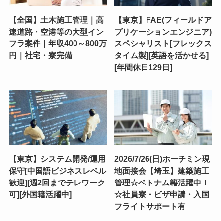
【全国】土木施工管理｜高
【東京】FAE(フィールドア
速道路・空港等の大型イン
プリケーションエンジニア)
フラ案件｜年収400～800万
スペシャリスト[フレックス
円｜社宅・寮完備
タイム製][英語を活かせる]
[年間休日129日]
【東京】システム開発/運用
2026/7/26(日)ホーチミン現
保守[中国語ビジネスレベル
地面接会【埼玉】建築施工
歓迎][週2回までテレワーク
管理☆ベトナム籍活躍中！
可][外国籍活躍中]
☆社員寮・ビザ申請・入国
フライトサポート有