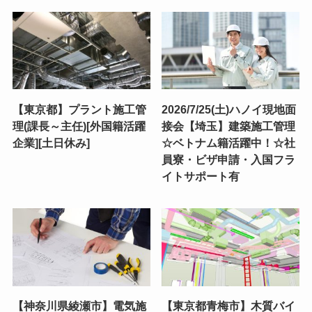
【東京都】プラント施工管
2026/7/25(土)ハノイ現地面
理(課長～主任)[外国籍活躍
接会【埼玉】建築施工管理
企業][土日休み]
☆ベトナム籍活躍中！☆社
員寮・ビザ申請・入国フラ
イトサポート有
【神奈川県綾瀬市】電気施
【東京都青梅市】木質バイ