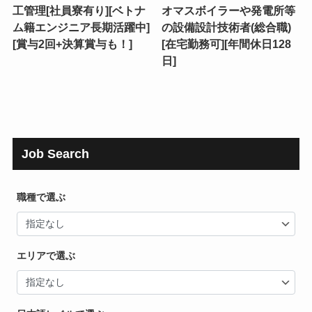
工管理[社員寮有り][ベトナ
オマスボイラーや発電所等
ム籍エンジニア長期活躍中]
の設備設計技術者(総合職)
[賞与2回+決算賞与も！]
[在宅勤務可][年間休日128
日]
Job Search
職種で選ぶ
エリアで選ぶ