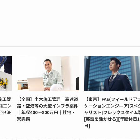
施工管
【全国】土木施工管理｜高速道
【東京】FAE(フィールドア
籍エン
路・空港等の大型インフラ案件
ケーションエンジニア)スペ
回+決
｜年収400～800万円｜社宅・
ャリスト[フレックスタイム
寮完備
[英語を活かせる][年間休日1
日]