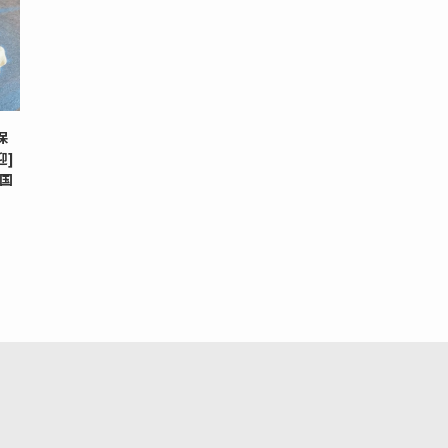
保
迎]
外国