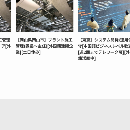
工管理
【岡山県岡山市】プラント施工
【東京】システム開発/運用
ア[外
管理(課長～主任)[外国籍活躍企
守[中国語ビジネスレベル歓
業][土日休み]
[週2回までテレワーク可][
籍活躍中]