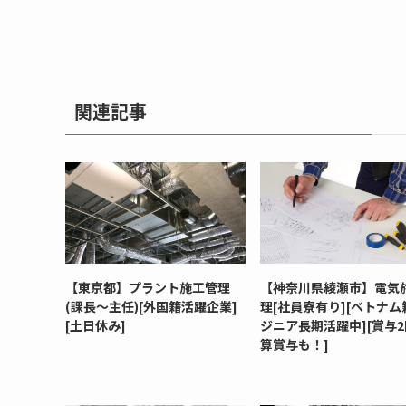
関連記事
【東京都】プラント施工管理
【神奈川県綾瀬市】電気
(課長～主任)[外国籍活躍企業]
理[社員寮有り][ベトナム
[土日休み]
ジニア長期活躍中][賞与2
算賞与も！]