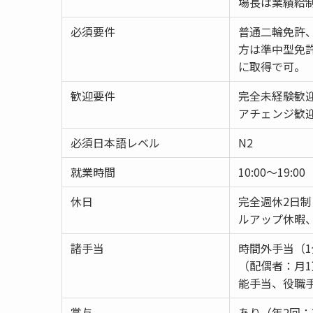
場長は業績給
必須要件
普通二輪免許、
方は準中型免許
に取得で可。
歓迎要件
完全未経験歓
アチェンジ歓
必須日本語レベル
N2
就業時間
10:00～19:00
休日
完全週休2日制
ルアップ休暇
諸手当
時間外手当（
（配偶者：月1
能手当、役職
賞与
あり（年2回：