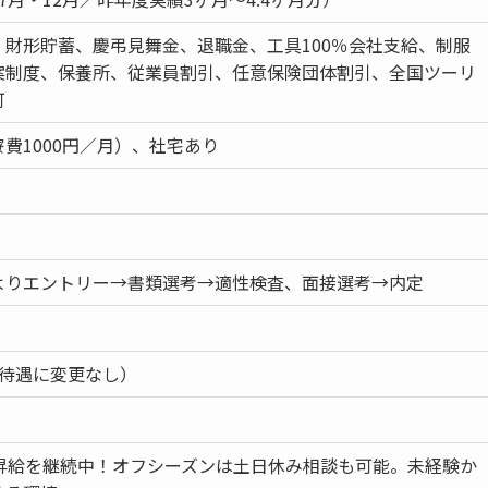
、財形貯蓄、慶弔見舞金、退職金、工具100％会社支給、制服
案制度、保養所、従業員割引、任意保険団体割引、全国ツーリ
可
費1000円／月）、社宅あり
よりエントリー→書類選考→適性検査、面接選考→内定
・待遇に変更なし）
年昇給を継続中！オフシーズンは土日休み相談も可能。未経験か