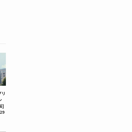
プリ
シ
製]
29