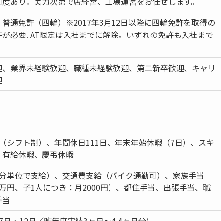
制度あり。実力次第で店経営、工場運営をお任せします。
普通免許（四輪）※2017年3月12日以降に四輪免許を取得の
が必要. AT限定は入社までに解除。いずれの免許も入社まで
迎、業界未経験歓迎、職種未経験歓迎、第二新卒歓迎、キャリ
迎
（シフト制）、年間休日111日、年末年始休暇（7日）、スキ
、有給休暇、慶弔休暇
1分単位で支給）、交通費支給（バイク通勤可）、家族手当
万円、子1人につき：月2000円）、都住手当、出張手当、職
手当
7月・12月／昨年度実績3ヶ月～4.4ヶ月分）