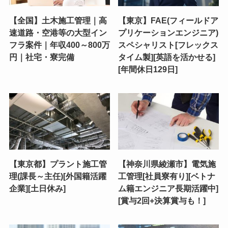
【全国】土木施工管理｜高
【東京】FAE(フィールドア
速道路・空港等の大型イン
プリケーションエンジニア)
フラ案件｜年収400～800万
スペシャリスト[フレックス
円｜社宅・寮完備
タイム製][英語を活かせる]
[年間休日129日]
【東京都】プラント施工管
【神奈川県綾瀬市】電気施
理(課長～主任)[外国籍活躍
工管理[社員寮有り][ベトナ
企業][土日休み]
ム籍エンジニア長期活躍中]
[賞与2回+決算賞与も！]