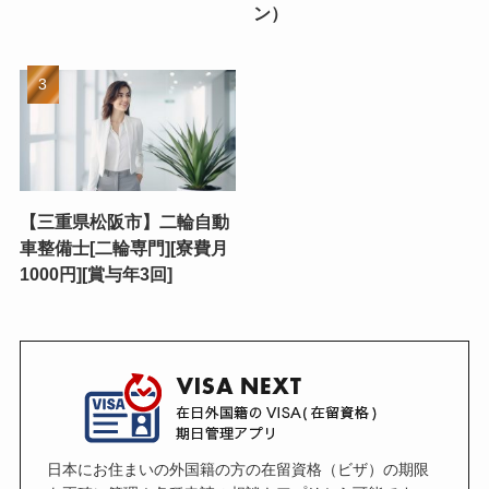
ン）
【三重県松阪市】二輪自動
車整備士[二輪専門][寮費月
1000円][賞与年3回]
日本にお住まいの外国籍の方の在留資格（ビザ）の期限