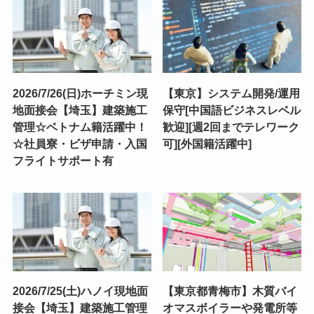
2026/7/26(日)ホーチミン現
【東京】システム開発/運用
地面接会【埼玉】建築施工
保守[中国語ビジネスレベル
管理☆ベトナム籍活躍中！
歓迎][週2回までテレワーク
☆社員寮・ビザ申請・入国
可][外国籍活躍中]
フライトサポート有
2026/7/25(土)ハノイ現地面
【東京都青梅市】木質バイ
接会【埼玉】建築施工管理
オマスボイラーや発電所等