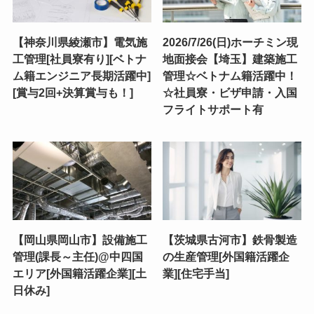
【神奈川県綾瀬市】電気施
2026/7/26(日)ホーチミン現
工管理[社員寮有り][ベトナ
地面接会【埼玉】建築施工
ム籍エンジニア長期活躍中]
管理☆ベトナム籍活躍中！
[賞与2回+決算賞与も！]
☆社員寮・ビザ申請・入国
フライトサポート有
【岡山県岡山市】設備施工
【茨城県古河市】鉄骨製造
管理(課長～主任)@中四国
の生産管理[外国籍活躍企
エリア[外国籍活躍企業][土
業][住宅手当]
日休み]