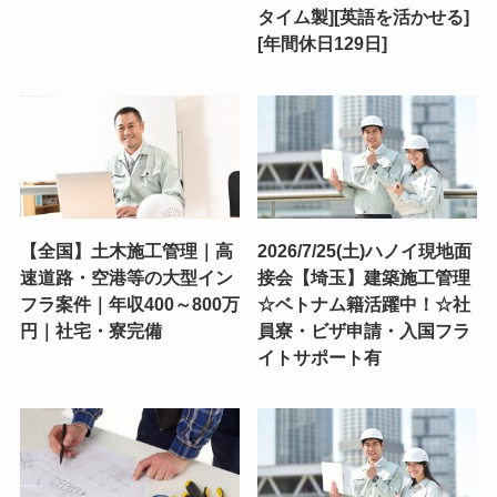
タイム製][英語を活かせる]
[年間休日129日]
【全国】土木施工管理｜高
2026/7/25(土)ハノイ現地面
速道路・空港等の大型イン
接会【埼玉】建築施工管理
フラ案件｜年収400～800万
☆ベトナム籍活躍中！☆社
円｜社宅・寮完備
員寮・ビザ申請・入国フラ
イトサポート有