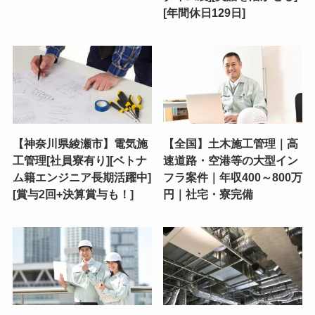
[年間休日129日]
【神奈川県綾瀬市】電気施
【全国】土木施工管理｜高
工管理[社員寮有り][ベトナ
速道路・空港等の大型イン
ム籍エンジニア長期活躍中]
フラ案件｜年収400～800万
[賞与2回+決算賞与も！]
円｜社宅・寮完備