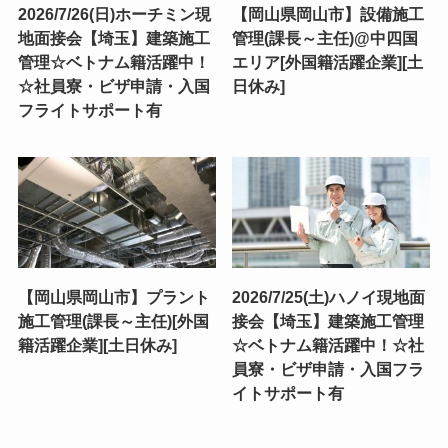
2026/7/26(日)ホーチミン現
【岡山県岡山市】設備施工
地面接会【埼玉】建築施工
管理(課長～主任)@中四国
管理☆ベトナム籍活躍中！
エリア[外国籍活躍企業][土
☆社員寮・ビザ申請・入国
日休み]
フライトサポート有
【岡山県岡山市】プラント
2026/7/25(土)ハノイ現地面
施工管理(課長～主任)[外国
接会【埼玉】建築施工管理
籍活躍企業][土日休み]
☆ベトナム籍活躍中！☆社
員寮・ビザ申請・入国フラ
イトサポート有