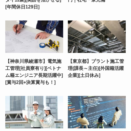
[年間休日129日]
【神奈川県綾瀬市】電気施
【東京都】プラント施工管
工管理[社員寮有り][ベトナ
理(課長～主任)[外国籍活躍
ム籍エンジニア長期活躍中]
企業][土日休み]
[賞与2回+決算賞与も！]