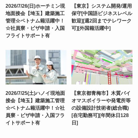
2026/7/26(日)ホーチミン現
【東京】システム開発/運用
地面接会【埼玉】建築施工
保守[中国語ビジネスレベル
管理☆ベトナム籍活躍中！
歓迎][週2回までテレワーク
☆社員寮・ビザ申請・入国
可][外国籍活躍中]
フライトサポート有
2026/7/25(土)ハノイ現地面
【東京都青梅市】木質バイ
接会【埼玉】建築施工管理
オマスボイラーや発電所等
☆ベトナム籍活躍中！☆社
の設備設計技術者(総合職)
員寮・ビザ申請・入国フラ
[在宅勤務可][年間休日128
イトサポート有
日]