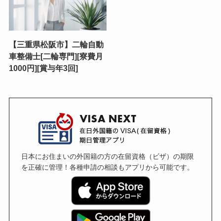
【三重県松阪市】二輪自動
車整備士[二輪専門][寮費月
1000円][賞与年3回]
日本にお住まいの外国籍の方の在留資格（ビザ）の期限
を正確に管理！各種申請の相談もアプリから可能です。