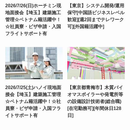
2026/7/26(日)ホーチミン現
【東京】システム開発/運用
地面接会【埼玉】建築施工
保守[中国語ビジネスレベル
管理☆ベトナム籍活躍中！
歓迎][週2回までテレワーク
☆社員寮・ビザ申請・入国
可][外国籍活躍中]
フライトサポート有
2026/7/25(土)ハノイ現地面
【東京都青梅市】木質バイ
接会【埼玉】建築施工管理
オマスボイラーや発電所等
☆ベトナム籍活躍中！☆社
の設備設計技術者(総合職)
員寮・ビザ申請・入国フラ
[在宅勤務可][年間休日128
イトサポート有
日]