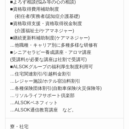
■よろず相談(悩み等の心の相談)
■資格取得費用補助制度
(初任者/実務者/認知症介護基礎)
■資格取得支援・資格取得祝金制度
(介護福祉士/ケアマネジャー)
■継続更新料補助制度(ケアマネジャー)
…他職種・キャリア別に多種多様な研修有
■シニアセラピー養成講座・アロマ講座
(受講料が必要な講座は社割で受講可)
■ALSOKグループの福利厚生制度利用可
…住宅関連割引/引越料金割引
…レジャー施設/ホテル宿泊料割引
…各種保険団体割引(自動車保険/火災保険等)
…リソルライフサポート倶楽部
…ALSOKベネフィット
…ALSOK通信教育講座 など。
寮・社宅