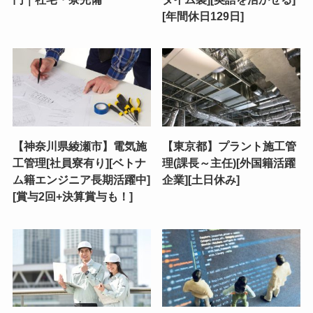
[年間休日129日]
【神奈川県綾瀬市】電気施
【東京都】プラント施工管
工管理[社員寮有り][ベトナ
理(課長～主任)[外国籍活躍
ム籍エンジニア長期活躍中]
企業][土日休み]
[賞与2回+決算賞与も！]