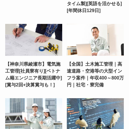
タイム製][英語を活かせる]
[年間休日129日]
【神奈川県綾瀬市】電気施
【全国】土木施工管理｜高
工管理[社員寮有り][ベトナ
速道路・空港等の大型イン
ム籍エンジニア長期活躍中]
フラ案件｜年収400～800万
[賞与2回+決算賞与も！]
円｜社宅・寮完備