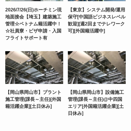
2026/7/26(日)ホーチミン現
【東京】システム開発/運用
地面接会【埼玉】建築施工
保守[中国語ビジネスレベル
管理☆ベトナム籍活躍中！
歓迎][週2回までテレワーク
☆社員寮・ビザ申請・入国
可][外国籍活躍中]
フライトサポート有
【岡山県岡山市】プラント
【岡山県岡山市】設備施工
施工管理(課長～主任)[外国
管理(課長～主任)@中四国
籍活躍企業][土日休み]
エリア[外国籍活躍企業][土
日休み]