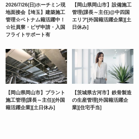
2026/7/26(日)ホーチミン現
【岡山県岡山市】設備施工
地面接会【埼玉】建築施工
管理(課長～主任)@中四国
管理☆ベトナム籍活躍中！
エリア[外国籍活躍企業][土
☆社員寮・ビザ申請・入国
日休み]
フライトサポート有
【岡山県岡山市】プラント
【茨城県古河市】鉄骨製造
施工管理(課長～主任)[外国
の生産管理[外国籍活躍企
籍活躍企業][土日休み]
業][住宅手当]