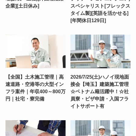
企業][土日休み]
スペシャリスト[フレックス
タイム製][英語を活かせる]
[年間休日129日]
【全国】土木施工管理｜高
2026/7/25(土)ハノイ現地面
速道路・空港等の大型イン
接会【埼玉】建築施工管理
フラ案件｜年収400～800万
☆ベトナム籍活躍中！☆社
円｜社宅・寮完備
員寮・ビザ申請・入国フラ
イトサポート有