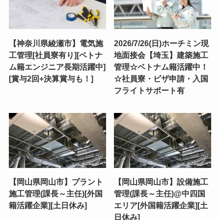
【神奈川県綾瀬市】電気施
2026/7/26(日)ホーチミン現
工管理[社員寮有り][ベトナ
地面接会【埼玉】建築施工
ム籍エンジニア長期活躍中]
管理☆ベトナム籍活躍中！
[賞与2回+決算賞与も！]
☆社員寮・ビザ申請・入国
フライトサポート有
【岡山県岡山市】プラント
【岡山県岡山市】設備施工
施工管理(課長～主任)[外国
管理(課長～主任)@中四国
籍活躍企業][土日休み]
エリア[外国籍活躍企業][土
日休み]