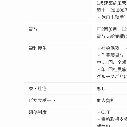
1級建築施工管理
築士：20,000
・休日出勤手
賞与
年2回(6月、12
賞与支給実績(500
福利厚生
・社会保険 
・作業服貸与 
中に1回、全額
・年1回社員
グループごと
寮・社宅
無し
ビザサポート
個人負担
研修制度
・OJT
・資格取得支
額負担。