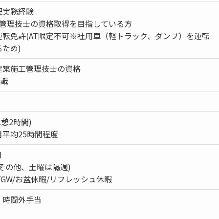
理実務経験
工管理技士の資格取得を目指している方
運転免許(AT限定不可※社用車（軽トラック、ダンプ）を運転
ため)
建築施工管理技士の資格
知識
(休憩2時間)
平均25時間程度
日
その他、土曜は隔週)
/GW/お盆休暇/リフレッシュ休暇
・時間外手当