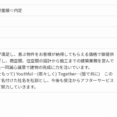
終面接⇨内定
が満足し、喜ぶ物件をお客様が納得してもらえる価格で御提供
ざし、商空間、住空間の設計から施工までの建築業務を営んで
員一同誠心誠意で建物の完成に力を注いでいます。
をもって) Youthful…(若々しく) Together…(皆で共に) この
て名付けた社名を社訓とし、今後も受注からアフターサービス
て努力していきます。