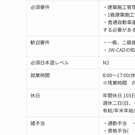
必須要件
・建築施工管
・1級建築施
・普通自動車
する必要がある
歓迎要件
・一級、二級
・JW-CADの
必須日本語レベル
N2
就業時間
8:00～17:00
※残業時間 月
休日
年間休日 105
週休二日(日、
有給/年末年始
諸手当
・通勤手当 
・資格手当(