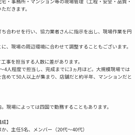
住宅・事務所・マンション等の現場管理（工程・安全・品質・
いただきます。
打ち合わせを行い、協力業者さんに指示を出し、現場作業を円
。
とに、現場の周辺環境に合わせて調整することもございます。
て工事を担当する人数に差があります。
1～4人程度で担当し、完成までに3ヵ月ほど。大規模現場では
を含めて50人以上が集まり、店舗だと約半年、マンションだと
】
内。現場によっては四国で勤務することもあります。
構成】
か、主任5名、メンバー（20代～40代）