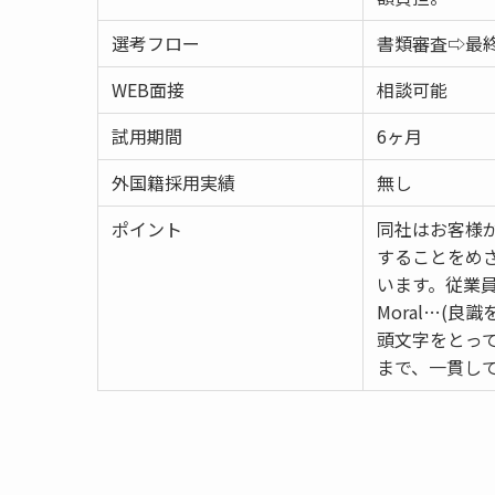
選考フロー
書類審査⇨最
WEB面接
相談可能
試用期間
6ヶ月
外国籍採用実績
無し
ポイント
同社はお客様
することをめ
います。従業
Moral…(良識
頭文字をとっ
まで、一貫し