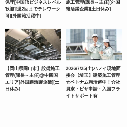
保守[中国語ビジネスレベル
施工管理(課長～主任)[外国
歓迎][週2回までテレワーク
籍活躍企業][土日休み]
可][外国籍活躍中]
【岡山県岡山市】設備施工
2026/7/25(土)ハノイ現地面
管理(課長～主任)@中四国
接会【埼玉】建築施工管理
エリア[外国籍活躍企業][土
☆ベトナム籍活躍中！☆社
日休み]
員寮・ビザ申請・入国フラ
イトサポート有