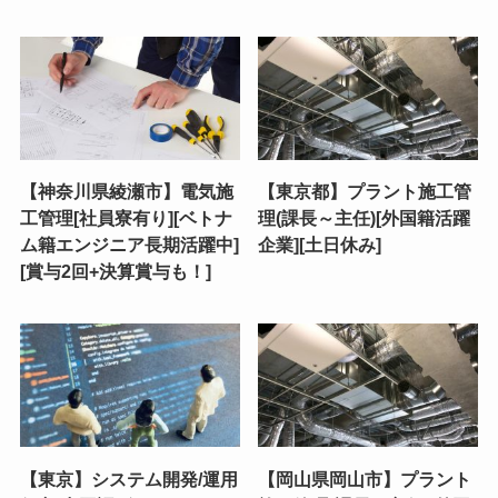
【神奈川県綾瀬市】電気施
【東京都】プラント施工管
工管理[社員寮有り][ベトナ
理(課長～主任)[外国籍活躍
ム籍エンジニア長期活躍中]
企業][土日休み]
[賞与2回+決算賞与も！]
【東京】システム開発/運用
【岡山県岡山市】プラント