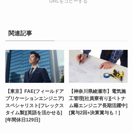
URLをコピーする
関連記事
【東京】FAE(フィールドア
【神奈川県綾瀬市】電気施
プリケーションエンジニア)
工管理[社員寮有り][ベトナ
スペシャリスト[フレックス
ム籍エンジニア長期活躍中]
タイム製][英語を活かせる]
[賞与2回+決算賞与も！]
[年間休日129日]