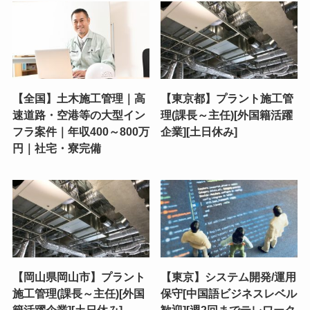
【全国】土木施工管理｜高
【東京都】プラント施工管
速道路・空港等の大型イン
理(課長～主任)[外国籍活躍
フラ案件｜年収400～800万
企業][土日休み]
円｜社宅・寮完備
【岡山県岡山市】プラント
【東京】システム開発/運用
施工管理(課長～主任)[外国
保守[中国語ビジネスレベル
籍活躍企業][土日休み]
歓迎][週2回までテレワーク