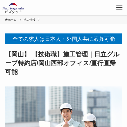
ビズタッチ
ホーム
求人情報
全ての求人は日本人・外国人共に応募可能
【岡山】 【技術職】施工管理｜日立グル
ープ特約店/岡山西部オフィス/直行直帰
可能