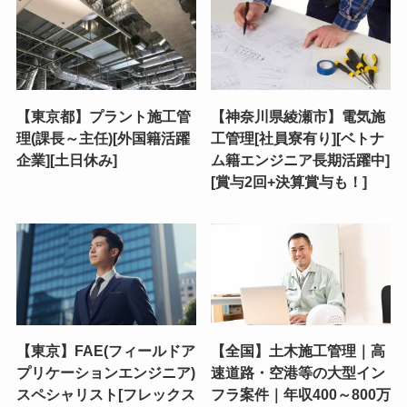
【東京都】プラント施工管
【神奈川県綾瀬市】電気施
理(課長～主任)[外国籍活躍
工管理[社員寮有り][ベトナ
企業][土日休み]
ム籍エンジニア長期活躍中]
[賞与2回+決算賞与も！]
【東京】FAE(フィールドア
【全国】土木施工管理｜高
プリケーションエンジニア)
速道路・空港等の大型イン
スペシャリスト[フレックス
フラ案件｜年収400～800万