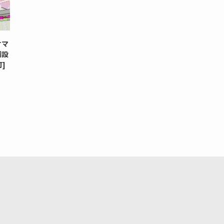
オマ
備設
]