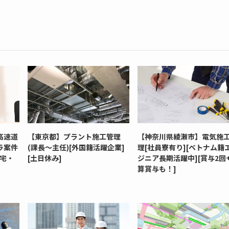
高速道
【東京都】プラント施工管理
【神奈川県綾瀬市】電気施
ラ案件
(課長～主任)[外国籍活躍企業]
理[社員寮有り][ベトナム籍
社宅・
[土日休み]
ジニア長期活躍中][賞与2回
算賞与も！]