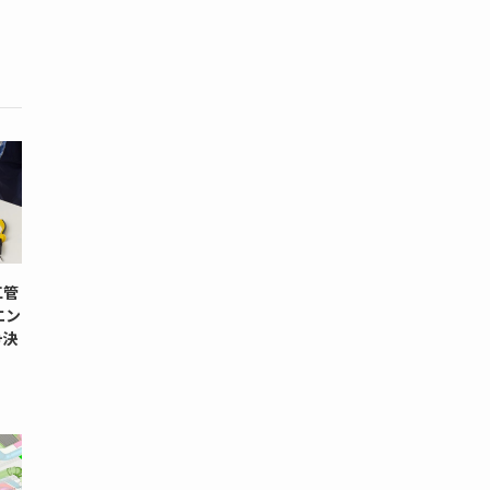
工管
エン
+決