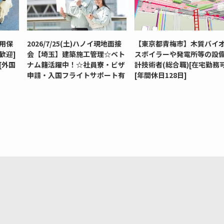
用保
2026/7/25(土)ハノイ現地面接
【東京都青梅市】木質バイ
歓迎]
会【埼玉】建築施工管理☆ベト
スボイラーや発電所等の設
[外国
ナム籍活躍中！☆社員寮・ビザ
計技術者(総合職)[在宅勤務可
申請・入国フライトサポート有
[年間休日128日]