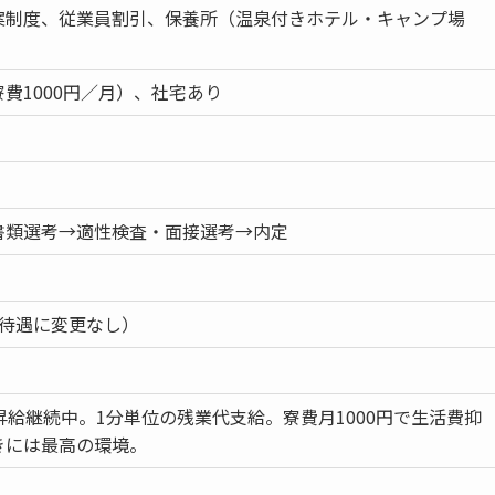
案制度、従業員割引、保養所（温泉付きホテル・キャンプ場
費1000円／月）、社宅あり
書類選考→適性検査・面接選考→内定
・待遇に変更なし）
昇給継続中。1分単位の残業代支給。寮費月1000円で生活費抑
きには最高の環境。