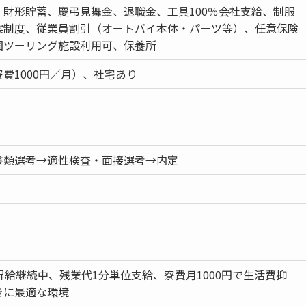
、財形貯蓄、慶弔見舞金、退職金、工具100％会社支給、制服
案制度、従業員割引（オートバイ本体・パーツ等）、任意保険
国ツーリング施設利用可、保養所
費1000円／月）、社宅あり
書類選考→適性検査・面接選考→内定
昇給継続中、残業代1分単位支給、寮費月1000円で生活費抑
きに最適な環境