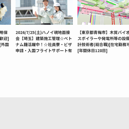
用保
2026/7/25(土)ハノイ現地面接
【東京都青梅市】木質バイ
歓迎]
会【埼玉】建築施工管理☆ベト
スボイラーや発電所等の設
[外国
ナム籍活躍中！☆社員寮・ビザ
計技術者(総合職)[在宅勤務可
申請・入国フライトサポート有
[年間休日128日]