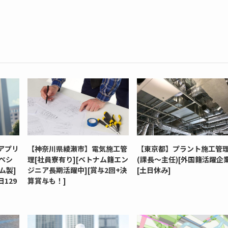
アプリ
【神奈川県綾瀬市】電気施工管
【東京都】プラント施工管
ペシ
理[社員寮有り][ベトナム籍エン
(課長～主任)[外国籍活躍企業
ム製]
ジニア長期活躍中][賞与2回+決
[土日休み]
129
算賞与も！]