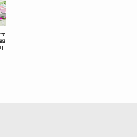
オマ
備設
]