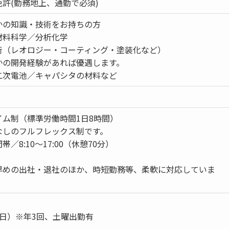
許(勤務地上、通勤で必須)
かの知識・技術をお持ちの方
材料科学／分析化学
術（レオロジー・コーティング・塗装化など）
かの開発経験があれば優遇します。
二次電池／キャパシタの材料など
イム制（標準労働時間1日8時間）
なしのフルフレックス制です。
／8:10～17:00（休憩70分）
早めの出社・退社のほか、時短勤務等、柔軟に対応していま
日）※年3回、土曜出勤有