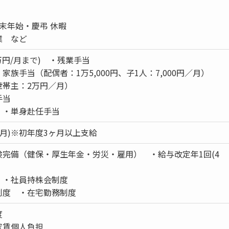
末年始・慶弔 休暇
業 など
万円/月まで) ・残業手当
家族手当（配偶者：1万5,000円、子1人：7,000円／月）
世帯主：2万円／月）
手当
 ・単身赴任手当
12月)※初年度3ヶ月以上支給
険完備（健保・厚生年金・労災・雇用） ・給与改定年1回(4
 ・社員持株会制度
制度 ・在宅勤務制度
度
家賃個人負担