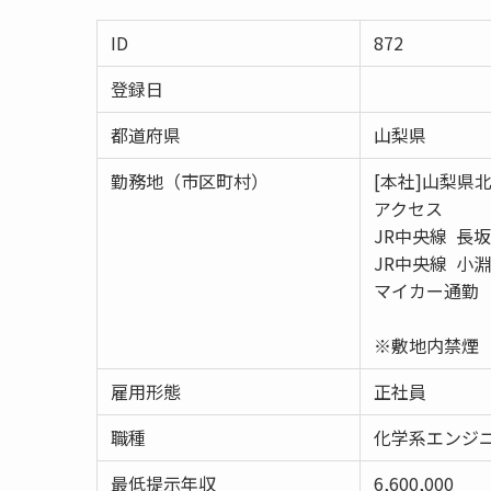
ID
872
登録日
都道府県
山梨県
勤務地（市区町村）
[本社]山梨県
アクセス
JR中央線 長
JR中央線 小
マイカー通勤（
※敷地内禁煙
雇用形態
正社員
職種
化学系エンジ
最低提示年収
6,600,000