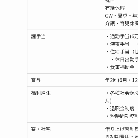
有給休暇
GW・夏季・年
介護・育児休
諸手当
・通勤手当(6
・深夜手当 ・
・住宅手当（
・休日出勤
・食事補助金
賞与
年2回(6月・
福利厚生
・各種社会保
月)
・退職金制度
・短時間勤務
寮・社宅
借り上げ寮制
※初期費用・