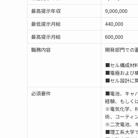
最高提示年収
9,000,000
最低提示月給
440,000
最高提示月給
600,000
職務内容
開発部門での
■セル構成材
■電極および
■セル設計に
必須要件
■電池、キャ
経験、もしく
※電気化学、
術、コーティ
※二次電池、
■理工系大学