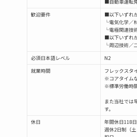
■自動車運転免
歓迎要件
■以下いずれ
└電気化学／
└電極関連技
■以下いずれ
└周辺技術／
必須日本語レベル
N2
就業時間
フレックスタ
※コアタイム
※標準労働時間帯
また当社では
す。
休日
年間休日118日
週休2日制（土
祝日