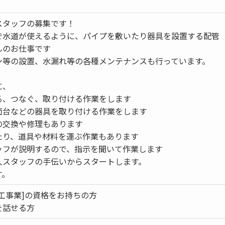
スタッフの募集です！
で水道が使えるように、パイプを敷いたり器具を設置する配管
んのお仕事です
ン等の設置、水漏れ等の各種メンテナンスも行っています。
に、
る、つなぐ、取り付ける作業をします
面台などの器具を取り付ける作業をします
の交換や修理もあります
たり、道具や材料を運ぶ作業もあります
ッフが説明するので、指示を聞いて作業します
人スタッフの手伝いからスタートします。
す。
工事業]の資格をお持ちの方
を話せる方