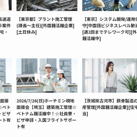
高速道
【東京都】プラント施工管理
【東京】システム開発/運用
ラ案件
(課長～主任)[外国籍活躍企業]
守[中国語ビジネスレベル歓
社宅・
[土日休み]
[週2回までテレワーク可][
籍活躍中]
地面接
2026/7/26(日)ホーチミン現地
【茨城県古河市】鉄骨製造
☆ベト
面接会【埼玉】建築施工管理☆
産管理[外国籍活躍企業][住
・ビザ
ベトナム籍活躍中！☆社員寮・
当]
ート有
ビザ申請・入国フライトサポー
ト有