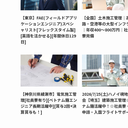
【東京】FAE(フィールドアプリ
【全国】土木施工管理｜
ケーションエンジニア)スペシ
路・空港等の大型インフ
ャリスト[フレックスタイム製]
｜年収400～800万円｜
[英語を活かせる][年間休日129
寮完備
日]
【神奈川県綾瀬市】電気施工管
2026/7/25(土)ハノイ現
理[社員寮有り][ベトナム籍エン
会【埼玉】建築施工管理
ジニア長期活躍中][賞与2回+決
ナム籍活躍中！☆社員寮
算賞与も！]
申請・入国フライトサポ