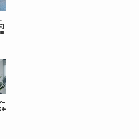
保
迎]
外国
の生
宅手