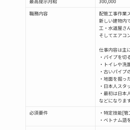
最高提示月給
300,000
職務内容
配管工事作業
新しい建物内
工・水道屋さ
そしてエアコ
仕事内容は主
・パイプを切
・トイレや洗
・古いパイプ
・地面を掘っ
・日本人スタ
・最初は日本
などになりま
必須要件
・特定技能[管
・ベトナム語