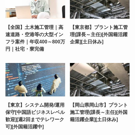
【全国】土木施工管理｜高
【東京都】プラント施工管
速道路・空港等の大型イン
理(課長～主任)[外国籍活躍
フラ案件｜年収400～800万
企業][土日休み]
円｜社宅・寮完備
【東京】システム開発/運用
【岡山県岡山市】プラント
保守[中国語ビジネスレベル
施工管理(課長～主任)[外国
歓迎][週2回までテレワーク
籍活躍企業][土日休み]
可][外国籍活躍中]