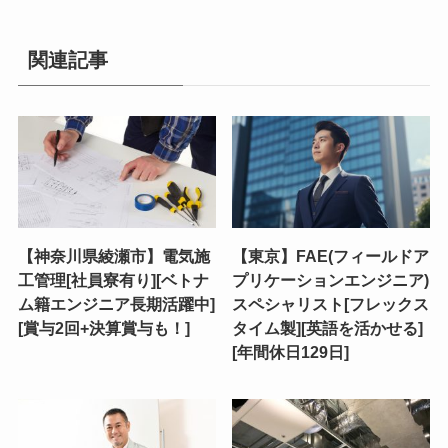
関連記事
【神奈川県綾瀬市】電気施
【東京】FAE(フィールドア
工管理[社員寮有り][ベトナ
プリケーションエンジニア)
ム籍エンジニア長期活躍中]
スペシャリスト[フレックス
[賞与2回+決算賞与も！]
タイム製][英語を活かせる]
[年間休日129日]