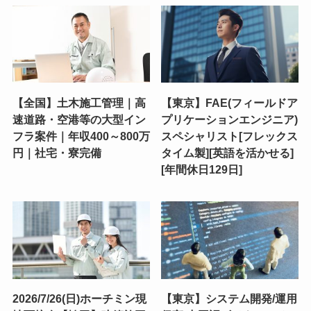
【全国】土木施工管理｜高
【東京】FAE(フィールドア
速道路・空港等の大型イン
プリケーションエンジニア)
フラ案件｜年収400～800万
スペシャリスト[フレックス
円｜社宅・寮完備
タイム製][英語を活かせる]
[年間休日129日]
2026/7/26(日)ホーチミン現
【東京】システム開発/運用