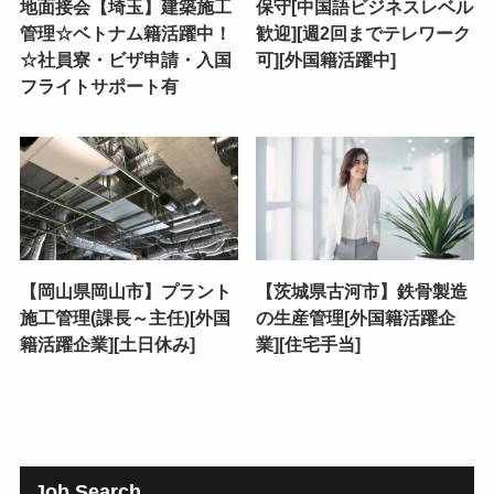
地面接会【埼玉】建築施工
保守[中国語ビジネスレベル
管理☆ベトナム籍活躍中！
歓迎][週2回までテレワーク
☆社員寮・ビザ申請・入国
可][外国籍活躍中]
フライトサポート有
【岡山県岡山市】プラント
【茨城県古河市】鉄骨製造
施工管理(課長～主任)[外国
の生産管理[外国籍活躍企
籍活躍企業][土日休み]
業][住宅手当]
Job Search