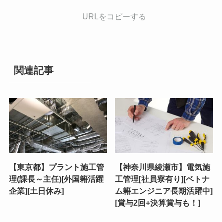
URLをコピーする
関連記事
【東京都】プラント施工管
【神奈川県綾瀬市】電気施
理(課長～主任)[外国籍活躍
工管理[社員寮有り][ベトナ
企業][土日休み]
ム籍エンジニア長期活躍中]
[賞与2回+決算賞与も！]