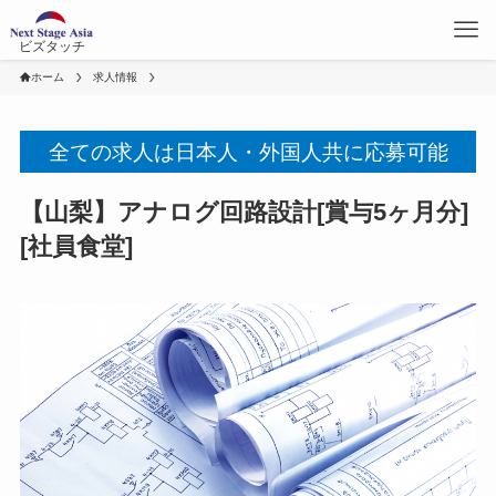
ビズタッチ
ホーム
求人情報
全ての求人は日本人・外国人共に応募可能
【山梨】アナログ回路設計[賞与5ヶ月分]
[社員食堂]