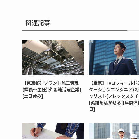
関連記事
【東京都】プラント施工管理
【東京】FAE(フィールド
(課長～主任)[外国籍活躍企業]
ケーションエンジニア)ス
[土日休み]
ャリスト[フレックスタイ
[英語を活かせる][年間休日
日]