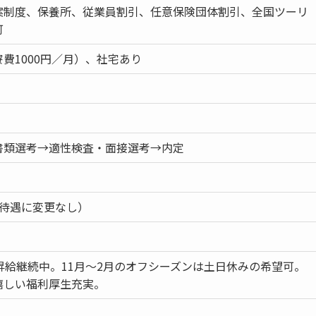
案制度、保養所、従業員割引、任意保険団体割引、全国ツーリ
可
費1000円／月）、社宅あり
書類選考→適性検査・面接選考→内定
・待遇に変更なし）
昇給継続中。11月〜2月のオフシーズンは土日休みの希望可。
嬉しい福利厚生充実。