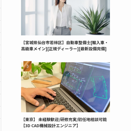
【宮城県仙台市若林区】自動車整備士[輸入車・
高級車メイン][正規ディーラー][最新設備完備]
【東京】 未経験歓迎/研修充実/初任地相談可能
【3D CAD機械設計エンジニア】