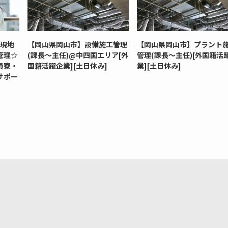
ン現地
【岡山県岡山市】設備施工管理
【岡山県岡山市】プラント
管理☆
(課長～主任)@中四国エリア[外
管理(課長～主任)[外国籍活
員寮・
国籍活躍企業][土日休み]
業][土日休み]
サポー