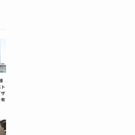
面接
ベト
ビザ
ト有