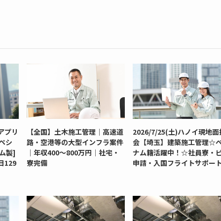
アプリ
【全国】土木施工管理｜高速道
2026/7/25(土)ハノイ現地
ペシ
路・空港等の大型インフラ案件
会【埼玉】建築施工管理☆
ム製]
｜年収400～800万円｜社宅・
ナム籍活躍中！☆社員寮・
129
寮完備
申請・入国フライトサポー