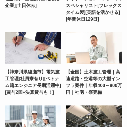
企業][土日休み]
スペシャリスト[フレックス
タイム製][英語を活かせる]
[年間休日129日]
【神奈川県綾瀬市】電気施
【全国】土木施工管理｜高
工管理[社員寮有り][ベトナ
速道路・空港等の大型イン
ム籍エンジニア長期活躍中]
フラ案件｜年収400～800万
[賞与2回+決算賞与も！]
円｜社宅・寮完備