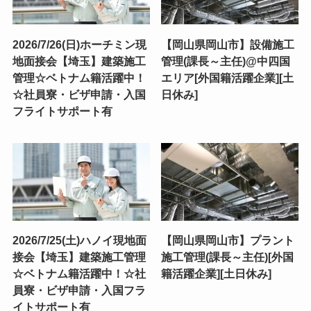
2026/7/26(日)ホーチミン現
【岡山県岡山市】設備施工
地面接会【埼玉】建築施工
管理(課長～主任)@中四国
管理☆ベトナム籍活躍中！
エリア[外国籍活躍企業][土
☆社員寮・ビザ申請・入国
日休み]
フライトサポート有
2026/7/25(土)ハノイ現地面
【岡山県岡山市】プラント
接会【埼玉】建築施工管理
施工管理(課長～主任)[外国
☆ベトナム籍活躍中！☆社
籍活躍企業][土日休み]
員寮・ビザ申請・入国フラ
イトサポート有