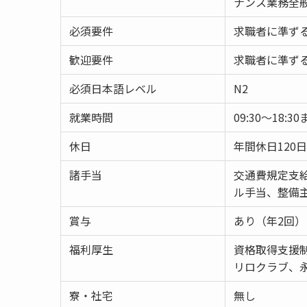
ナンス業務全
必須要件
求職者に準ず
歓迎要件
求職者に準ず
必須日本語レベル
N2
就業時間
09:30～18:30
休日
年間休日120日
諸手当
交通費規定支
ル手当、整備
賞与
あり（年2回）
福利厚生
資格取得支援
リロクラブ、
寮・社宅
無し