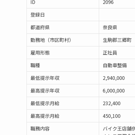
ID
2096
登録日
都道府県
奈良県
勤務地（市区町村）
生駒郡三郷町
雇用形態
正社員
職種
自動車整備
最低提示年収
2,940,000
最高提示年収
6,000,000
最低提示月給
232,400
最高提示月給
450,100
職務内容
バイク王店舗