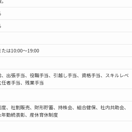
般。
る
る
または10:00～19:00
給、出張手当、役職手当、引越し手当、資格手当、スキルレベ
主任者手当、残業手当
制度、社割販売、財形貯蓄、持株会、組合健保、社内共助会、
永年勤続表彰、産休育休制度