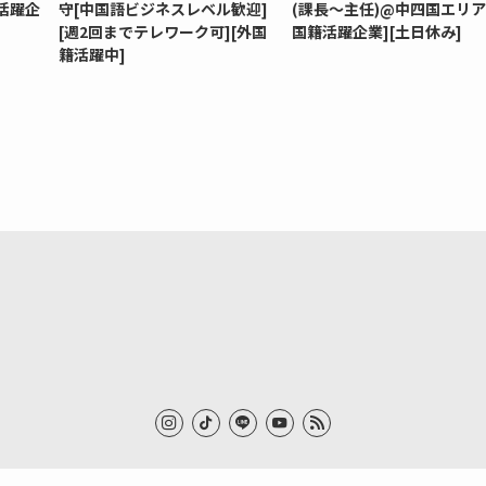
活躍企
守[中国語ビジネスレベル歓迎]
(課長～主任)@中四国エリア
[週2回までテレワーク可][外国
国籍活躍企業][土日休み]
籍活躍中]