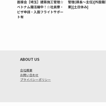
面接会【埼玉】建築施工管理☆
管理(課長～主任)[外国籍
ベトナム籍活躍中！☆社員寮・
業][土日休み]
ビザ申請・入国フライトサポー
ト有
ABOUT US
会社概要
お問い合わせ
プライバシーポリシー