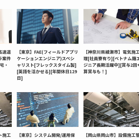
高速道
【東京】FAE(フィールドアプリ
【神奈川県綾瀬市】電気施
ラ案件
ケーションエンジニア)スペシ
理[社員寮有り][ベトナム籍
社宅・
ャリスト[フレックスタイム製]
ジニア長期活躍中][賞与2回
[英語を活かせる][年間休日129
算賞与も！]
日]
ト施工
【東京】システム開発/運用保
【岡山県岡山市】設備施工