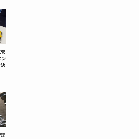
工管
エン
+決
管理