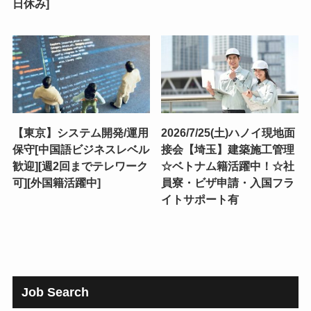
日休み]
【東京】システム開発/運用
2026/7/25(土)ハノイ現地面
保守[中国語ビジネスレベル
接会【埼玉】建築施工管理
歓迎][週2回までテレワーク
☆ベトナム籍活躍中！☆社
可][外国籍活躍中]
員寮・ビザ申請・入国フラ
イトサポート有
Job Search