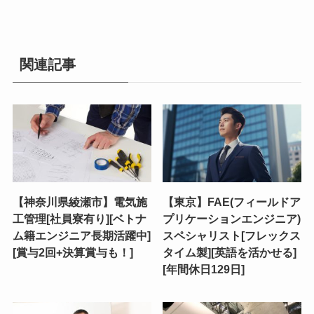
関連記事
【神奈川県綾瀬市】電気施
【東京】FAE(フィールドア
工管理[社員寮有り][ベトナ
プリケーションエンジニア)
ム籍エンジニア長期活躍中]
スペシャリスト[フレックス
[賞与2回+決算賞与も！]
タイム製][英語を活かせる]
[年間休日129日]