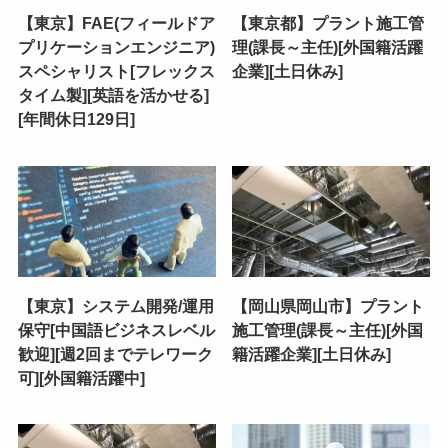
【東京】FAE(フィールドア
【東京都】プラント施工管
プリケーションエンジニア)
理(課長～主任)[外国籍活躍
スペシャリスト[フレックス
企業][土日休み]
タイム製][英語を活かせる]
[年間休日129日]
【東京】システム開発/運用
【岡山県岡山市】プラント
保守[中国語ビジネスレベル
施工管理(課長～主任)[外国
歓迎][週2回までテレワーク
籍活躍企業][土日休み]
可][外国籍活躍中]