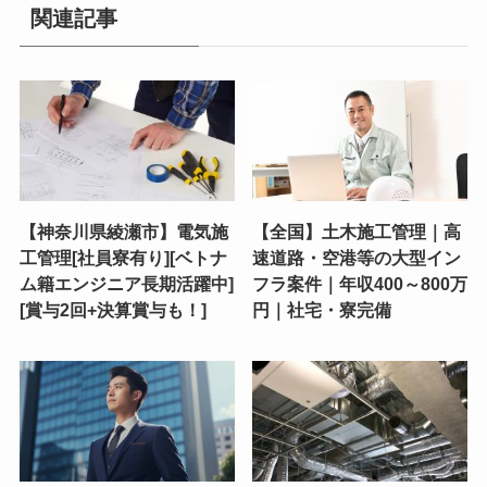
関連記事
【神奈川県綾瀬市】電気施
【全国】土木施工管理｜高
工管理[社員寮有り][ベトナ
速道路・空港等の大型イン
ム籍エンジニア長期活躍中]
フラ案件｜年収400～800万
[賞与2回+決算賞与も！]
円｜社宅・寮完備