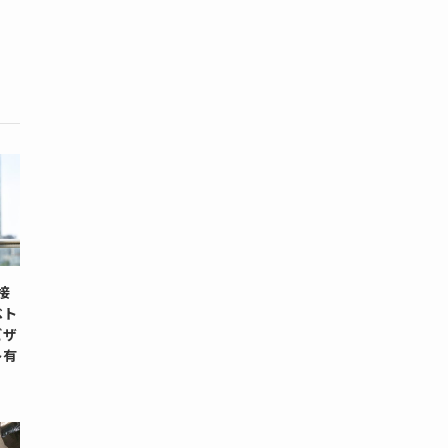
面接
ベト
ビザ
ト有