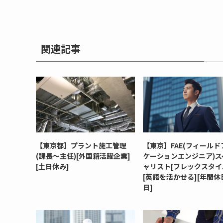
関連記事
【東京都】プラント施工管理
【東京】FAE(フィールド
(課長～主任)[外国籍活躍企業]
ケーションエンジニア)ス
[土日休み]
ャリスト[フレックスタイ
[英語を活かせる][年間休日
日]