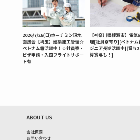
2026/7/26(日)ホーチミン現地
【神奈川県綾瀬市】電気
面接会【埼玉】建築施工管理☆
理[社員寮有り][ベトナム
ベトナム籍活躍中！☆社員寮・
ジニア長期活躍中][賞与2
ビザ申請・入国フライトサポー
算賞与も！]
ト有
ABOUT US
会社概要
お問い合わせ