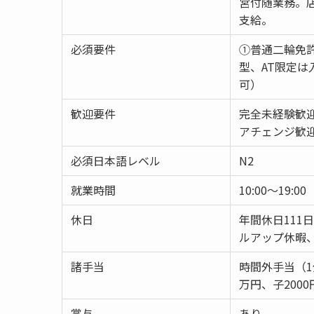
営付随業務。
支給。
必須要件
①普通二輪免許
型、AT限定
可）
歓迎要件
完全未経験歓
アチェンジ歓
必須日本語レベル
N2
就業時間
10:00～19:00
休日
年間休日111
ルアップ休暇
諸手当
時間外手当（
万円、子200
賞与
あり