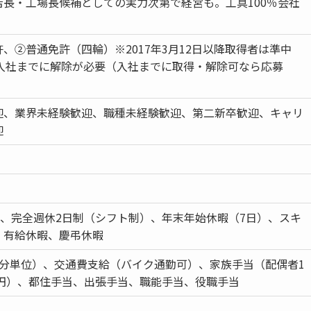
店長・工場長候補としての実力次第で経営も。工具100％会社
、②普通免許（四輪）※2017年3月12日以降取得者は準中
は入社までに解除が必要（入社までに取得・解除可なら応募
迎、業界未経験歓迎、職種未経験歓迎、第二新卒歓迎、キャリ
迎
日、完全週休2日制（シフト制）、年末年始休暇（7日）、スキ
、有給休暇、慶弔休暇
1分単位）、交通費支給（バイク通勤可）、家族手当（配偶者1
0円）、都住手当、出張手当、職能手当、役職手当