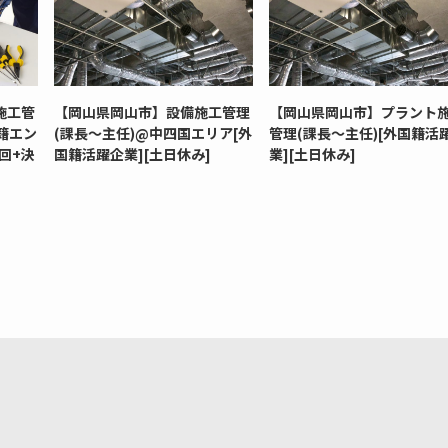
施工管
【岡山県岡山市】設備施工管理
【岡山県岡山市】プラント
籍エン
(課長～主任)@中四国エリア[外
管理(課長～主任)[外国籍活
回+決
国籍活躍企業][土日休み]
業][土日休み]