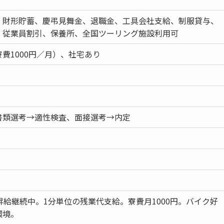
、財形貯蓄、慶弔見舞金、退職金、工具会社支給、制服貸与、
、従業員割引、保養所、全国ツーリング施設利用可
費1000円／月）、社宅あり
書類選考→適性検査、面接選考→内定
昇給継続中。1分単位の残業代支給。寮費月1000円。バイク好
環境。