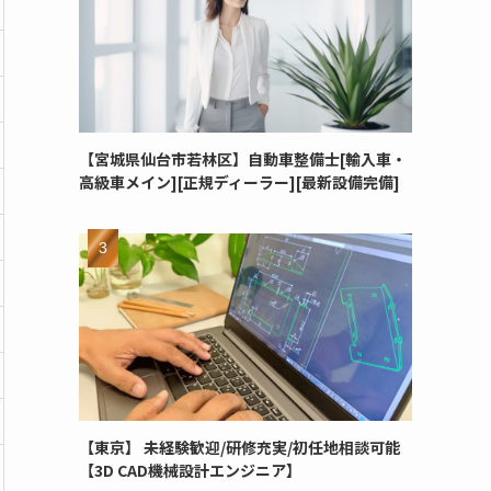
【宮城県仙台市若林区】自動車整備士[輸入車・
高級車メイン][正規ディーラー][最新設備完備]
【東京】 未経験歓迎/研修充実/初任地相談可能
【3D CAD機械設計エンジニア】