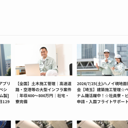
アプリ
【全国】土木施工管理｜高速道
2026/7/25(土)ハノイ現地
ペシ
路・空港等の大型インフラ案件
会【埼玉】建築施工管理☆
ム製]
｜年収400～800万円｜社宅・
ナム籍活躍中！☆社員寮・
129
寮完備
申請・入国フライトサポー