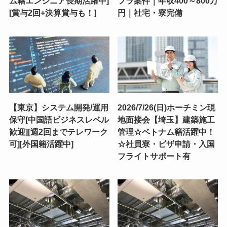
ム籍エンジニア長期活躍中]
フラ案件｜年収400～800万
[賞与2回+決算賞与も！]
円｜社宅・寮完備
【東京】システム開発/運用
2026/7/26(日)ホーチミン現
保守[中国語ビジネスレベル
地面接会【埼玉】建築施工
歓迎][週2回までテレワーク
管理☆ベトナム籍活躍中！
可][外国籍活躍中]
☆社員寮・ビザ申請・入国
フライトサポート有