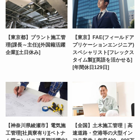
【東京都】プラント施工管
【東京】FAE(フィールドア
理(課長～主任)[外国籍活躍
プリケーションエンジニア)
企業][土日休み]
スペシャリスト[フレックス
タイム製][英語を活かせる]
[年間休日129日]
【神奈川県綾瀬市】電気施
【全国】土木施工管理｜高
工管理[社員寮有り][ベトナ
速道路・空港等の大型イン