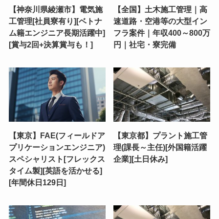
【神奈川県綾瀬市】電気施
【全国】土木施工管理｜高
工管理[社員寮有り][ベトナ
速道路・空港等の大型イン
ム籍エンジニア長期活躍中]
フラ案件｜年収400～800万
[賞与2回+決算賞与も！]
円｜社宅・寮完備
【東京】FAE(フィールドア
【東京都】プラント施工管
プリケーションエンジニア)
理(課長～主任)[外国籍活躍
スペシャリスト[フレックス
企業][土日休み]
タイム製][英語を活かせる]
[年間休日129日]