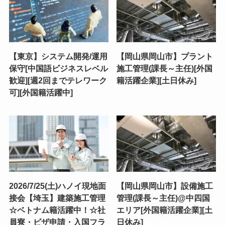
【東京】システム開発/運用
【岡山県岡山市】プラント
保守[中国語ビジネスレベル
施工管理(課長～主任)[外国
歓迎][週2回までテレワーク
籍活躍企業][土日休み]
可][外国籍活躍中]
2026/7/25(土)ハノイ現地面
【岡山県岡山市】設備施工
接会【埼玉】建築施工管理
管理(課長～主任)@中四国
☆ベトナム籍活躍中！☆社
エリア[外国籍活躍企業][土
員寮・ビザ申請・入国フラ
日休み]