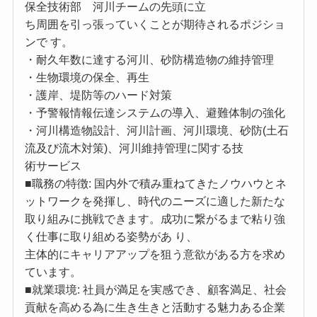
保全技術部 河川チームの先頭に立
ち周囲を引っ張っていくことが期待されるポジショ
ンで す。
・耐久年数に達する河川、砂防構造物の維持管理
・生物環境の保全、再生
・護岸、堤防等のハード対策
・予警報情報伝達システムの導入、避難体制の強化
・河川構造物設計、河川計画、河川環境、砂防(土石
流及び流木対策)、河川維持管理に関する技
術サービス
■職務の特徴: 国内外で積み重ねてきたノウハウとネ
ットワークを発揮し、時代のニーズに適した新たな
取り組みに挑戦できます。成功に繋がるまで粘り強
く仕事に取り組める姿勢があ り、
主体的にキャリアアップを狙う意欲がある方を求め
ています。
■就業環境: 社員が満足を実感でき、顧客満足、社会
貢献を高める為に生き生きと活動する魅力ある企業