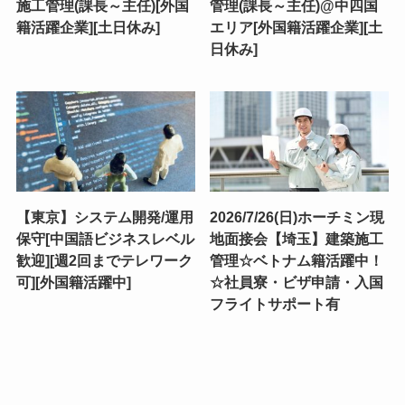
施工管理(課長～主任)[外国
管理(課長～主任)@中四国
籍活躍企業][土日休み]
エリア[外国籍活躍企業][土
日休み]
【東京】システム開発/運用
2026/7/26(日)ホーチミン現
保守[中国語ビジネスレベル
地面接会【埼玉】建築施工
歓迎][週2回までテレワーク
管理☆ベトナム籍活躍中！
可][外国籍活躍中]
☆社員寮・ビザ申請・入国
フライトサポート有