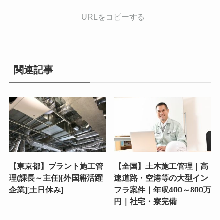
URLをコピーする
関連記事
【東京都】プラント施工管
【全国】土木施工管理｜高
理(課長～主任)[外国籍活躍
速道路・空港等の大型イン
企業][土日休み]
フラ案件｜年収400～800万
円｜社宅・寮完備