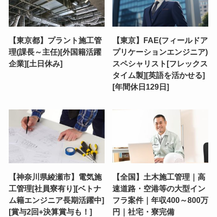
【東京都】プラント施工管
【東京】FAE(フィールドア
理(課長～主任)[外国籍活躍
プリケーションエンジニア)
企業][土日休み]
スペシャリスト[フレックス
タイム製][英語を活かせる]
[年間休日129日]
【神奈川県綾瀬市】電気施
【全国】土木施工管理｜高
工管理[社員寮有り][ベトナ
速道路・空港等の大型イン
ム籍エンジニア長期活躍中]
フラ案件｜年収400～800万
[賞与2回+決算賞与も！]
円｜社宅・寮完備