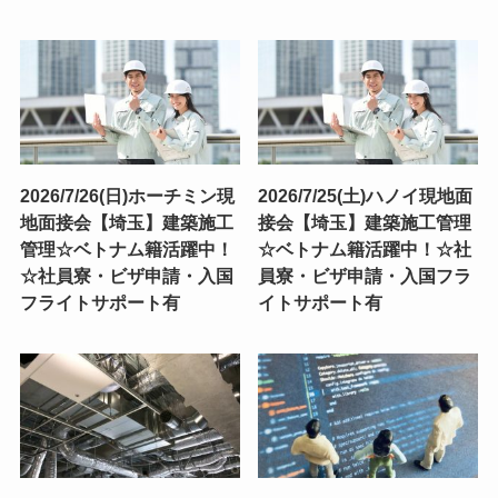
2026/7/26(日)ホーチミン現
2026/7/25(土)ハノイ現地面
地面接会【埼玉】建築施工
接会【埼玉】建築施工管理
管理☆ベトナム籍活躍中！
☆ベトナム籍活躍中！☆社
☆社員寮・ビザ申請・入国
員寮・ビザ申請・入国フラ
フライトサポート有
イトサポート有