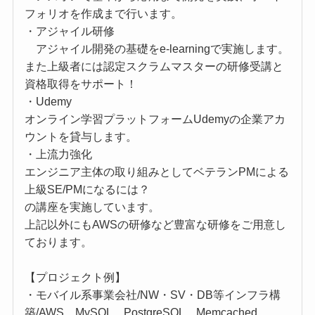
フォリオを作成まで行います。
・アジャイル研修
アジャイル開発の基礎をe-learningで実施します。
また上級者には認定スクラムマスターの研修受講と
資格取得をサポート！
・Udemy
オンライン学習プラットフォームUdemyの企業アカ
ウントを貸与します。
・上流力強化
エンジニア主体の取り組みとしてベテランPMによる
上級SE/PMになるには？
の講座を実施しています。
上記以外にもAWSの研修など豊富な研修をご用意し
ております。
【プロジェクト例】
・モバイル系事業会社/NW・SV・DB等インフラ構
築/AWS、MySQL、PostgreSQL、Memcached