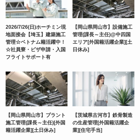
2026/7/26(日)ホーチミン現
【岡山県岡山市】設備施工
地面接会【埼玉】建築施工
管理(課長～主任)@中四国
管理☆ベトナム籍活躍中！
エリア[外国籍活躍企業][土
☆社員寮・ビザ申請・入国
日休み]
フライトサポート有
【岡山県岡山市】プラント
【茨城県古河市】鉄骨製造
施工管理(課長～主任)[外国
の生産管理[外国籍活躍企
籍活躍企業][土日休み]
業][住宅手当]