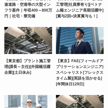
速道路・空港等の大型イン
工管理[社員寮有り][ベトナ
フラ案件｜年収400～800万
ム籍エンジニア長期活躍中]
円｜社宅・寮完備
[賞与2回+決算賞与も！]
【東京都】プラント施工管
【東京】FAE(フィールドア
理(課長～主任)[外国籍活躍
プリケーションエンジニア)
企業][土日休み]
スペシャリスト[フレックス
タイム製][英語を活かせる]
[年間休日129日]