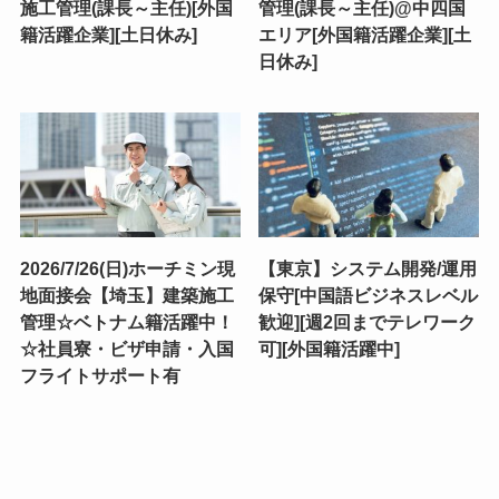
施工管理(課長～主任)[外国
管理(課長～主任)@中四国
籍活躍企業][土日休み]
エリア[外国籍活躍企業][土
日休み]
2026/7/26(日)ホーチミン現
【東京】システム開発/運用
地面接会【埼玉】建築施工
保守[中国語ビジネスレベル
管理☆ベトナム籍活躍中！
歓迎][週2回までテレワーク
☆社員寮・ビザ申請・入国
可][外国籍活躍中]
フライトサポート有