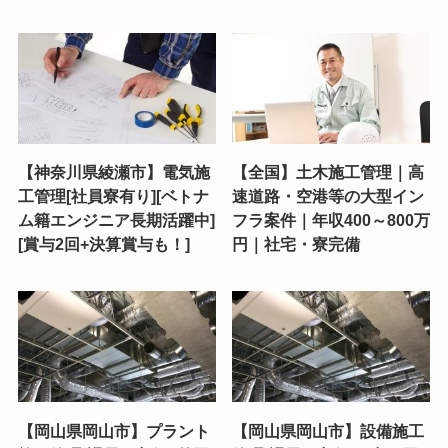
【神奈川県綾瀬市】電気施
【全国】土木施工管理｜高
工管理[社員寮有り][ベトナ
速道路・空港等の大型イン
ム籍エンジニア長期活躍中]
フラ案件｜年収400～800万
[賞与2回+決算賞与も！]
円｜社宅・寮完備
【岡山県岡山市】プラント
【岡山県岡山市】設備施工