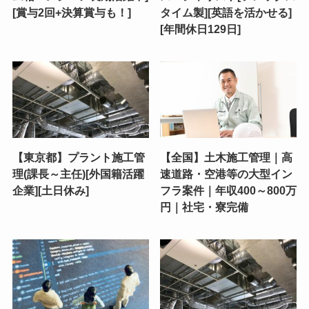
[賞与2回+決算賞与も！]
タイム製][英語を活かせる]
[年間休日129日]
【東京都】プラント施工管
【全国】土木施工管理｜高
理(課長～主任)[外国籍活躍
速道路・空港等の大型イン
企業][土日休み]
フラ案件｜年収400～800万
円｜社宅・寮完備