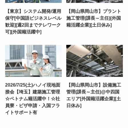
【東京】システム開発/運用
【岡山県岡山市】プラント
保守[中国語ビジネスレベル
施工管理(課長～主任)[外国
歓迎][週2回までテレワーク
籍活躍企業][土日休み]
可][外国籍活躍中]
2026/7/25(土)ハノイ現地面
【岡山県岡山市】設備施工
接会【埼玉】建築施工管理
管理(課長～主任)@中四国
☆ベトナム籍活躍中！☆社
エリア[外国籍活躍企業][土
員寮・ビザ申請・入国フラ
日休み]
イトサポート有