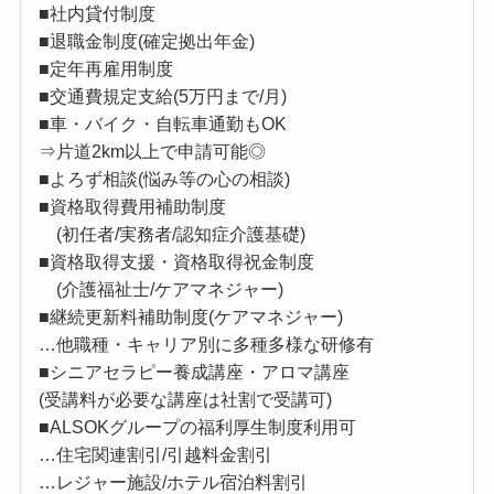
■社内貸付制度
■退職金制度(確定拠出年金)
■定年再雇用制度
■交通費規定支給(5万円まで/月)
■車・バイク・自転車通勤もOK
⇒片道2km以上で申請可能◎
■よろず相談(悩み等の心の相談)
■資格取得費用補助制度
(初任者/実務者/認知症介護基礎)
■資格取得支援・資格取得祝金制度
(介護福祉士/ケアマネジャー)
■継続更新料補助制度(ケアマネジャー)
…他職種・キャリア別に多種多様な研修有
■シニアセラピー養成講座・アロマ講座
(受講料が必要な講座は社割で受講可)
■ALSOKグループの福利厚生制度利用可
…住宅関連割引/引越料金割引
…レジャー施設/ホテル宿泊料割引