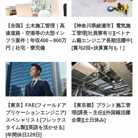
【全国】土木施工管理｜高
【神奈川県綾瀬市】電気施
速道路・空港等の大型イン
工管理[社員寮有り][ベトナ
フラ案件｜年収400～800万
ム籍エンジニア長期活躍中]
円｜社宅・寮完備
[賞与2回+決算賞与も！]
【東京】FAE(フィールドア
【東京都】プラント施工管
プリケーションエンジニア)
理(課長～主任)[外国籍活躍
スペシャリスト[フレックス
企業][土日休み]
タイム製][英語を活かせる]
[年間休日129日]