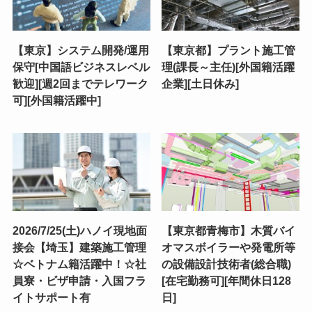
【東京】システム開発/運用
【東京都】プラント施工管
保守[中国語ビジネスレベル
理(課長～主任)[外国籍活躍
歓迎][週2回までテレワーク
企業][土日休み]
可][外国籍活躍中]
2026/7/25(土)ハノイ現地面
【東京都青梅市】木質バイ
接会【埼玉】建築施工管理
オマスボイラーや発電所等
☆ベトナム籍活躍中！☆社
の設備設計技術者(総合職)
員寮・ビザ申請・入国フラ
[在宅勤務可][年間休日128
イトサポート有
日]