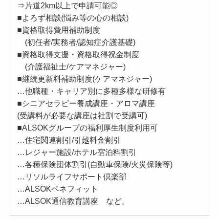
⇒片道2km以上で申請可能◎
■よろず相談(悩み等の心の相談)
■資格取得費用補助制度
(初任者/実務者/認知症介護基礎)
■資格取得支援・資格取得祝金制度
(介護福祉士/ケアマネジャー)
■継続更新料補助制度(ケアマネジャー)
…他職種・キャリア別に多種多様な研修有
■シニアセラピー養成講座・アロマ講座
(受講料が必要な講座は社割で受講可)
■ALSOKグループの福利厚生制度利用可
…住宅関連割引/引越料金割引
…レジャー施設/ホテル宿泊料割引
…各種保険団体割引(自動車保険/火災保険等)
…リソルライフサポート倶楽部
…ALSOKベネフィット
…ALSOK通信教育講座 など。