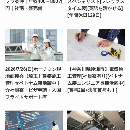
フラ案件｜年収400～800万
スペシャリスト[フレックス
円｜社宅・寮完備
タイム製][英語を活かせる]
[年間休日129日]
2026/7/26(日)ホーチミン現
【神奈川県綾瀬市】電気施
地面接会【埼玉】建築施工
工管理[社員寮有り][ベトナ
管理☆ベトナム籍活躍中！
ム籍エンジニア長期活躍中]
☆社員寮・ビザ申請・入国
[賞与2回+決算賞与も！]
フライトサポート有