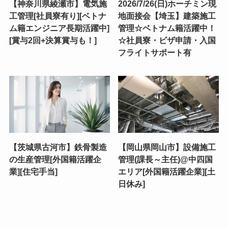
【神奈川県綾瀬市】電気施
2026/7/26(日)ホーチミン現
工管理[社員寮有り][ベトナ
地面接会【埼玉】建築施工
ム籍エンジニア長期活躍中]
管理☆ベトナム籍活躍中！
[賞与2回+決算賞与も！]
☆社員寮・ビザ申請・入国
フライトサポート有
【茨城県古河市】鉄骨製造
【岡山県岡山市】設備施工
の生産管理[外国籍活躍企
管理(課長～主任)@中四国
業][住宅手当]
エリア[外国籍活躍企業][土
日休み]