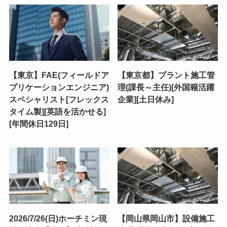
【東京】FAE(フィールドア
【東京都】プラント施工管
プリケーションエンジニア)
理(課長～主任)[外国籍活躍
スペシャリスト[フレックス
企業][土日休み]
タイム製][英語を活かせる]
[年間休日129日]
2026/7/26(日)ホーチミン現
【岡山県岡山市】設備施工