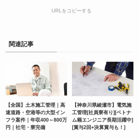
URLをコピーする
関連記事
【全国】土木施工管理｜高
【神奈川県綾瀬市】電気施
速道路・空港等の大型イン
工管理[社員寮有り][ベトナ
フラ案件｜年収400～800万
ム籍エンジニア長期活躍中]
円｜社宅・寮完備
[賞与2回+決算賞与も！]