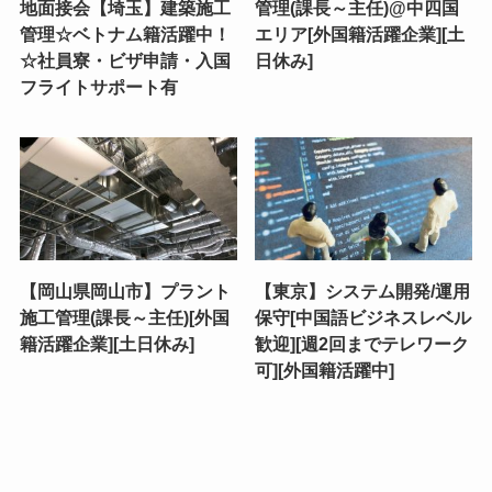
地面接会【埼玉】建築施工
管理(課長～主任)@中四国
管理☆ベトナム籍活躍中！
エリア[外国籍活躍企業][土
☆社員寮・ビザ申請・入国
日休み]
フライトサポート有
【岡山県岡山市】プラント
【東京】システム開発/運用
施工管理(課長～主任)[外国
保守[中国語ビジネスレベル
籍活躍企業][土日休み]
歓迎][週2回までテレワーク
可][外国籍活躍中]