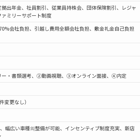
定拠出年金、社員割引、従業員持株会、団体保険割引、レジャ
ファミリーサポート制度
-70%会社負担、引越し費用全額会社負担、敷金礼金自己負担
リー・書類選考、②動画視聴、③オンライン面接、④内定
条件変更なし）
0日、幅広い車種의整備が可能、インセンティブ制度充実、新店
ン