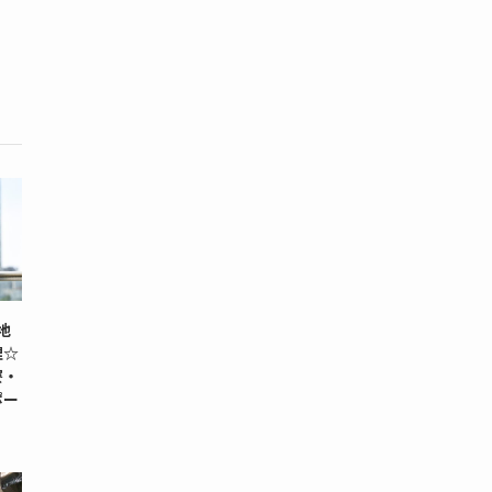
現地
理☆
寮・
ポー