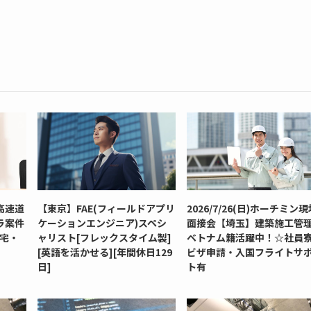
高速道
【東京】FAE(フィールドアプリ
2026/7/26(日)ホーチミン
ラ案件
ケーションエンジニア)スペシ
面接会【埼玉】建築施工管
社宅・
ャリスト[フレックスタイム製]
ベトナム籍活躍中！☆社員
[英語を活かせる][年間休日129
ビザ申請・入国フライトサ
日]
ト有