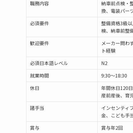
職務内容
納車前点検・
換、電装パー
必須要件
整備資格3級
検、納車前整
歓迎要件
メーカー問わ
ト経験
必須日本語レベル
N2
就業時間
9:30～18:30
休日
年間休日120
産前産後、育
諸手当
インセンティ
金、こども手
賞与
賞与年2回