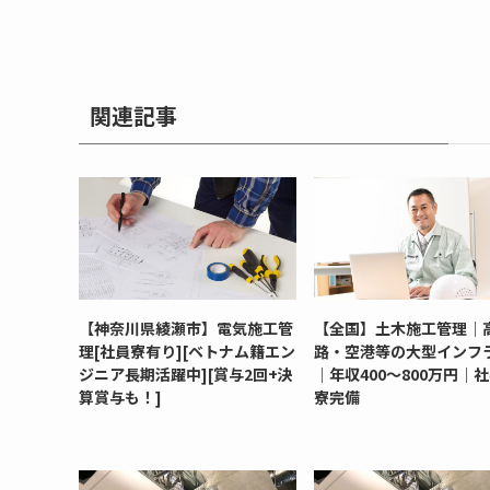
関連記事
【神奈川県綾瀬市】電気施工管
【全国】土木施工管理｜
理[社員寮有り][ベトナム籍エン
路・空港等の大型インフ
ジニア長期活躍中][賞与2回+決
｜年収400～800万円｜
算賞与も！]
寮完備