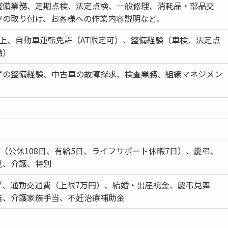
整備業務、定期点検、法定点検、一般修理、消耗品・部品交
ツの取り付け、お客様への作業内容説明など。
以上、自動車運転免許（AT限定可）、整備経験（車検、法定点
備）
ずの整備経験、中古車の故障探求、検査業務、組織マネジメン
日（公休108日、有給5日、ライフサポート休暇7日）、慶弔、
児、介護、特別
ブ、通勤交通費（上限7万円）、結婚・出産祝金、慶弔見舞
当、介護家族手当、不妊治療補助金