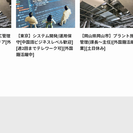
工管理
【東京】システム開発/運用保
【岡山県岡山市】プラント
ア[外
守[中国語ビジネスレベル歓迎]
管理(課長～主任)[外国籍活
[週2回までテレワーク可][外国
業][土日休み]
籍活躍中]