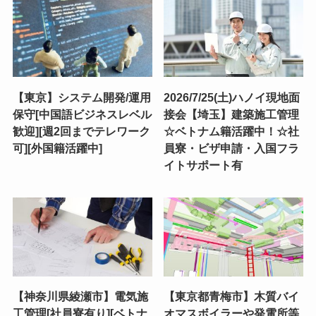
【東京】システム開発/運用
2026/7/25(土)ハノイ現地面
保守[中国語ビジネスレベル
接会【埼玉】建築施工管理
歓迎][週2回までテレワーク
☆ベトナム籍活躍中！☆社
可][外国籍活躍中]
員寮・ビザ申請・入国フラ
イトサポート有
【神奈川県綾瀬市】電気施
【東京都青梅市】木質バイ
工管理[社員寮有り][ベトナ
オマスボイラーや発電所等