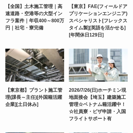
【全国】土木施工管理｜高
【東京】FAE(フィールドア
速道路・空港等の大型イン
プリケーションエンジニア)
フラ案件｜年収400～800万
スペシャリスト[フレックス
円｜社宅・寮完備
タイム製][英語を活かせる]
[年間休日129日]
【東京都】プラント施工管
2026/7/26(日)ホーチミン現
理(課長～主任)[外国籍活躍
地面接会【埼玉】建築施工
企業][土日休み]
管理☆ベトナム籍活躍中！
☆社員寮・ビザ申請・入国
フライトサポート有