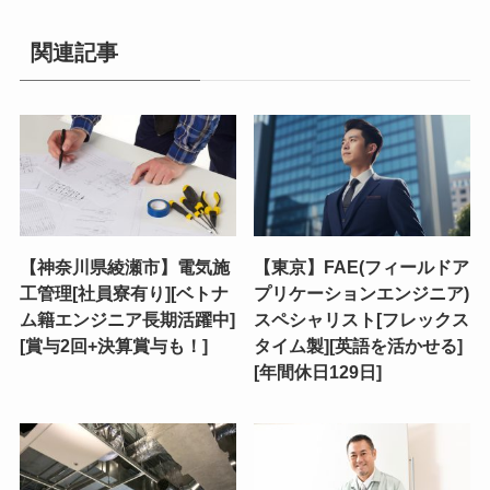
関連記事
【神奈川県綾瀬市】電気施
【東京】FAE(フィールドア
工管理[社員寮有り][ベトナ
プリケーションエンジニア)
ム籍エンジニア長期活躍中]
スペシャリスト[フレックス
[賞与2回+決算賞与も！]
タイム製][英語を活かせる]
[年間休日129日]