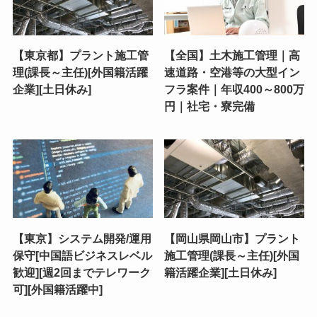
【東京都】プラント施工管
【全国】土木施工管理｜高
理(課長～主任)[外国籍活躍
速道路・空港等の大型イン
企業][土日休み]
フラ案件｜年収400～800万
円｜社宅・寮完備
【東京】システム開発/運用
【岡山県岡山市】プラント
保守[中国語ビジネスレベル
施工管理(課長～主任)[外国
歓迎][週2回までテレワーク
籍活躍企業][土日休み]
可][外国籍活躍中]