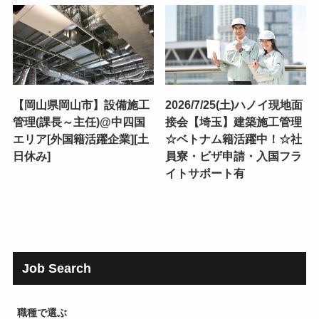
【岡山県岡山市】設備施工
2026/7/25(土)ハノイ現地面
管理(課長～主任)@中四国
接会【埼玉】建築施工管理
エリア[外国籍活躍企業][土
☆ベトナム籍活躍中！☆社
日休み]
員寮・ビザ申請・入国フラ
イトサポート有
Job Search
職種で選ぶ