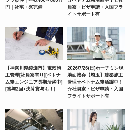
円｜社宅・寮完備
員寮・ビザ申請・入国フラ
イトサポート有
【神奈川県綾瀬市】電気施
2026/7/26(日)ホーチミン現
工管理[社員寮有り][ベトナ
地面接会【埼玉】建築施工
ム籍エンジニア長期活躍中]
管理☆ベトナム籍活躍中！
[賞与2回+決算賞与も！]
☆社員寮・ビザ申請・入国
フライトサポート有