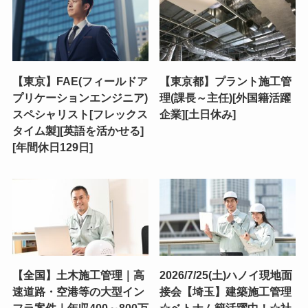
【東京】FAE(フィールドア
【東京都】プラント施工管
プリケーションエンジニア)
理(課長～主任)[外国籍活躍
スペシャリスト[フレックス
企業][土日休み]
タイム製][英語を活かせる]
[年間休日129日]
【全国】土木施工管理｜高
2026/7/25(土)ハノイ現地面
速道路・空港等の大型イン
接会【埼玉】建築施工管理
フラ案件｜年収400～800万
☆ベトナム籍活躍中！☆社