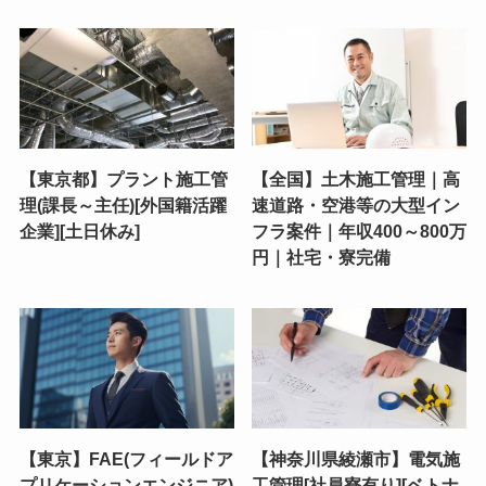
【東京都】プラント施工管
【全国】土木施工管理｜高
理(課長～主任)[外国籍活躍
速道路・空港等の大型イン
企業][土日休み]
フラ案件｜年収400～800万
円｜社宅・寮完備
【東京】FAE(フィールドア
【神奈川県綾瀬市】電気施
プリケーションエンジニア)
工管理[社員寮有り][ベトナ