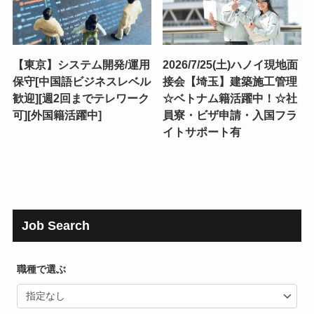
【東京】システム開発/運用
2026/7/25(土)ハノイ現地面
保守[中国語ビジネスレベル
接会【埼玉】建築施工管理
歓迎][週2回までテレワーク
☆ベトナム籍活躍中！☆社
可][外国籍活躍中]
員寮・ビザ申請・入国フラ
イトサポート有
Job Search
職種で選ぶ