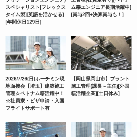
スペシャリスト[フレックス
ム籍エンジニア長期活躍中]
タイム製][英語を活かせる]
[賞与2回+決算賞与も！]
[年間休日129日]
2026/7/26(日)ホーチミン現
【岡山県岡山市】プラント
地面接会【埼玉】建築施工
施工管理(課長～主任)[外国
管理☆ベトナム籍活躍中！
籍活躍企業][土日休み]
☆社員寮・ビザ申請・入国
フライトサポート有